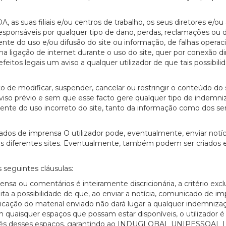
uas filiais e/ou centros de trabalho, os seus diretores e/ou
responsáveis por qualquer tipo de dano, perdas, reclamações ou
ente do uso e/ou difusão do site ou informação, de falhas operac
na ligação de internet durante o uso do site, quer por conexão di
feitos legais um aviso a qualquer utilizador de que tais possibili
 modificar, suspender, cancelar ou restringir o conteúdo do s
aviso prévio e sem que esse facto gere qualquer tipo de indemni
nte do uso incorreto do site, tanto da informação como dos se
dos de imprensa O utilizador pode, eventualmente, enviar notíc
s diferentes sites. Eventualmente, também podem ser criados 
 seguintes cláusulas:
nsa ou comentários é inteiramente discricionária, a critério excl
eita a possibilidade de que, ao enviar a notícia, comunicado de i
licação do material enviado não dará lugar a qualquer indemniza
em quaisquer espaços que possam estar disponíveis, o utilizador é
avés desses espaços, garantindo ao INDUGLOBAL UNIPESSOAL L