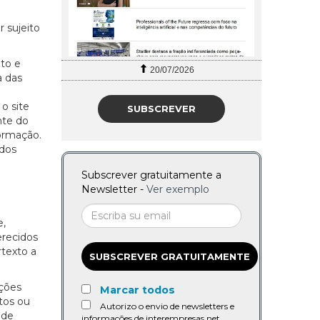
r sujeito
uto e
20/07/2026
a das
o site
SUBSCREVER
nte do
formação.
údos
Subscrever gratuitamente a
Newsletter -
Ver exemplo
e,
erecidos
rtexto a
SUBSCREVER GRATUITAMENTE
ções
Marcar todos
utos ou
Autorizo o envio de newsletters e
 de
informações de interempresas.net