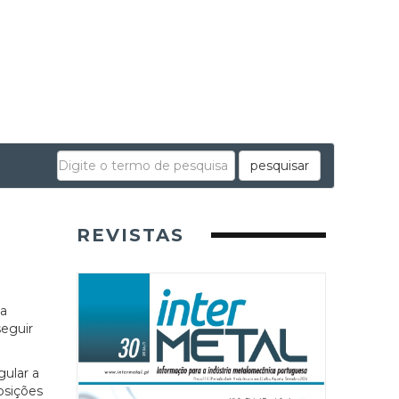
pesquisar
REVISTAS
 a
eguir
gular a
osições