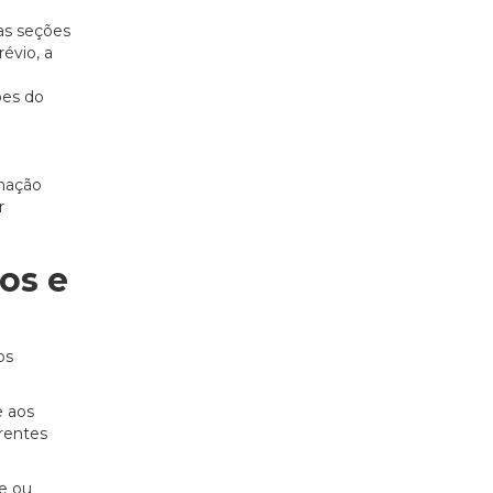
as seções
révio, a
ões do
mação
r
os e
os
e aos
erentes
de ou