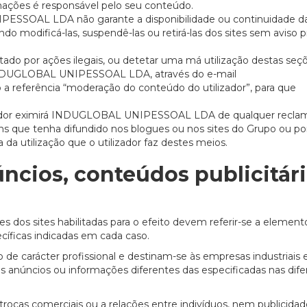
mações é responsável pelo seu conteúdo.
PESSOAL LDA não garante a disponibilidade ou continuidade d
do modificá-las, suspendê-las ou retirá-las dos sites sem aviso p
tado por ações ilegais, ou detetar uma má utilização destas seç
ar INDUGLOBAL UNIPESSOAL LDA, através do e-mail
a referência “moderação do conteúdo do utilizador”, para que
zador eximirá INDUGLOBAL UNIPESSOAL LDA de qualquer recla
s que tenha difundido nos blogues ou nos sites do Grupo ou po
da utilização que o utilizador faz destes meios.
cios, conteúdos publicitári
 dos sites habilitadas para o efeito devem referir-se a element
cíficas indicadas em cada caso.
 de carácter profissional e destinam-se às empresas industriais 
es anúncios ou informações diferentes das especificadas nas dif
a trocas comerciais ou a relações entre indivíduos, nem publicida