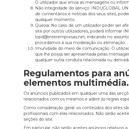
O utilizador que envia as mensagens ou infor
Não integridade do serviço: INDUGLOBAL UNI
de comentários e notícias dos seus sites, poden
qualquer momento.
Queixa: No caso de um utilizador poder ser afe
site por outros utilizadores, poderá inform
lopd@interempresas.net, indicando no assunto 
procedamos à sua moderação ou eliminação.
Imunidade do meio de comunicação: O utili
que lhe possa ser apresentada pelas mensagen
qualquer outra conduta relacionada ou derivada 
Regulamentos para anún
elementos multimédia.
Os anúncios publicados em qualquer uma das secções
relacionados com os mesmos e aderir às regras espe
Como consideração geral: os conteúdos dos sites são
profissionais com elas relacionados. Não serão aceit
seções do site.
Em particular, não serão aceites anúncios relativos 