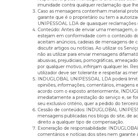
imunidade contra qualquer reclamação que lhe 
Caso as mensagens contenham material protegido
garante que é o proprietário ou tem a autoriz
UNIPESSOAL LDA de quaisquer reclamações de 
Conteúdo: Antes de enviar uma mensagem, o u
estejam em conformidade com o conteúdo do s
aceitam anúncios, cadeias de mensagens de co
discutir artigos ou notícias. Ao utilizar os Se
não as utilizar para enviar mensagens difamat
abusivas, prejudiciais, pornográficas, ameaçado
por qualquer motivo, infrinjam qualquer lei. Re
utilizador deve ser tolerante e respeitar as me
INDUGLOBAL UNIPESSOAL LDA poderá limitar,
opiniões, informações, comentários, imagens e,
acordo com o exposto anteriormente, INDUG
imediatamente a prestação do serviço e, se for
seu exclusivo critério, quer a pedido do terce
Cessão de conteúdos: INDUGLOBAL UNIPESSOAL 
mensagens publicadas nos blogs do site, de a
direito a qualquer tipo de compensação.
Exoneração de responsabilidade: INDUGLOBAL
comentários e notícias dos sites nem garante