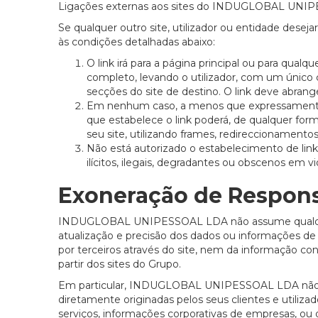
Ligações externas aos sites do INDUGLOBAL UNI
Se qualquer outro site, utilizador ou entidade desejar
às condições detalhadas abaixo:
O link irá para a página principal ou para qual
completo, levando o utilizador, com um único 
secções do site de destino. O link deve abran
Em nenhum caso, a menos que expressamente
que estabelece o link poderá, de qualquer form
seu site, utilizando frames, redireccionament
Não está autorizado o estabelecimento de link
ilícitos, ilegais, degradantes ou obscenos em v
Exoneração de Respons
INDUGLOBAL UNIPESSOAL LDA não assume qualquer re
atualização e precisão dos dados ou informações de
por terceiros através do site, nem da informação cont
partir dos sites do Grupo.
Em particular, INDUGLOBAL UNIPESSOAL LDA não as
diretamente originadas pelos seus clientes e utilizad
serviços, informações corporativas de empresas, o