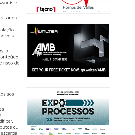
sswords e
cusar ou
olação
oníveis
s, o
 conteúdo
e risco do
es aos
es
o
ificar,
rodutos ou
descarga