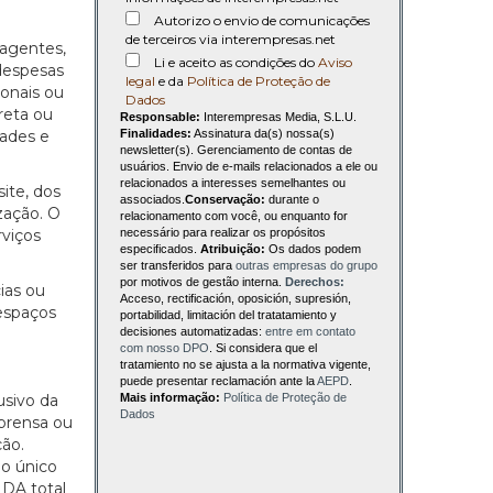
Autorizo o envio de comunicações
de terceiros via interempresas.net
 agentes,
Li e aceito as condições do
Aviso
 despesas
legal
e da
Política de Proteção de
ionais ou
Dados
reta ou
Responsable:
Interempresas Media, S.L.U.
Finalidades:
Assinatura da(s) nossa(s)
dades e
newsletter(s). Gerenciamento de contas de
usuários. Envio de e-mails relacionados a ele ou
relacionados a interesses semelhantes ou
ite, dos
associados.
Conservação:
durante o
zação. O
relacionamento com você, ou enquanto for
necessário para realizar os propósitos
rviços
especificados.
Atribuição:
Os dados podem
ser transferidos para
outras empresas do grupo
por motivos de gestão interna.
Derechos:
ias ou
Acceso, rectificación, oposición, supresión,
espaços
portabilidad, limitación del tratatamiento y
decisiones automatizadas:
entre em contato
com nosso DPO
. Si considera que el
tratamiento no se ajusta a la normativa vigente,
puede presentar reclamación ante la
AEPD
.
Mais informação:
Política de Proteção de
usivo da
Dados
mprensa ou
ção.
 o único
DA total