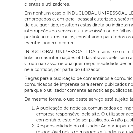
clientes e utilizadores.
Em nenhum caso o INDUGLOBAL UNIPESSOAL LDA, as s
empregados e, em geral, pessoal autorizado, serão 
de qualquer tipo, resultem estas direta ou indiretam
interrupções no serviço ou transmissão ou de falhas 
por link ou outros meios, constituindo para todos os e
eventos podem ocorrer.
INDUGLOBAL UNIPESSOAL LDA reserva-se o direito de
links ou das informações obtidas através dele, sem 
Grupo não assume qualquer responsabilidade decorre
nele contidos, por parte do utilizador.
Regras para a publicação de comentários e comunica
comunicados de imprensa para serem publicados no
para que o utilizador comente as notícias publicadas.
Da mesma forma, o uso deste serviço está sujeito às
A publicação de notícias, comunicados de impre
empresa responsável pelo site. O utilizador ac
comentário, este não ser publicado. A não pub
Responsabilidade do utilizador: Ao participar 
responsável pelas mensagens difundidas atr