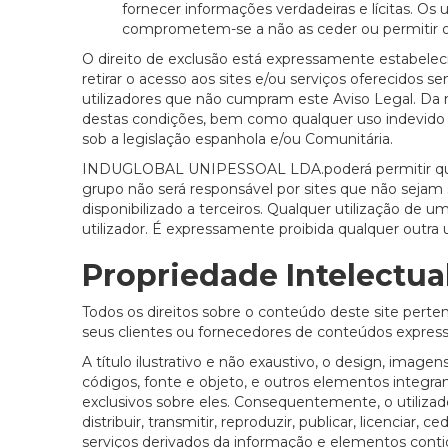
fornecer informações verdadeiras e lícitas. Os 
comprometem-se a não as ceder ou permitir o 
O direito de exclusão está expressamente estabel
retirar o acesso aos sites e/ou serviços oferecidos sem
utilizadores que não cumpram este Aviso Legal. 
destas condições, bem como qualquer uso indevido do
sob a legislação espanhola e/ou Comunitária.
INDUGLOBAL UNIPESSOAL LDA.poderá permitir que te
grupo não será responsável por sites que não sejam 
disponibilizado a terceiros. Qualquer utilização de u
utilizador. É expressamente proibida qualquer outra u
Propriedade Intelectua
Todos os direitos sobre o conteúdo deste site p
seus clientes ou fornecedores de conteúdos expres
A título ilustrativo e não exaustivo, o design, image
códigos, fonte e objeto, e outros elementos integra
exclusivos sobre eles. Consequentemente, o utilizad
distribuir, transmitir, reproduzir, publicar, licenciar
serviços derivados da informação e elementos conti