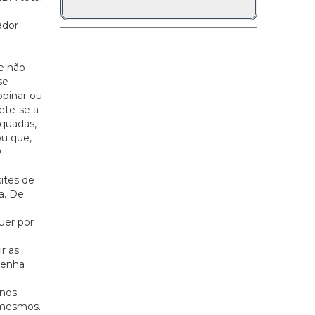
ador
e não
se
opinar ou
mete-se a
equadas,
ou que,
O
ites de
a. De
uer por
r as
tenha
 nos
 mesmos.