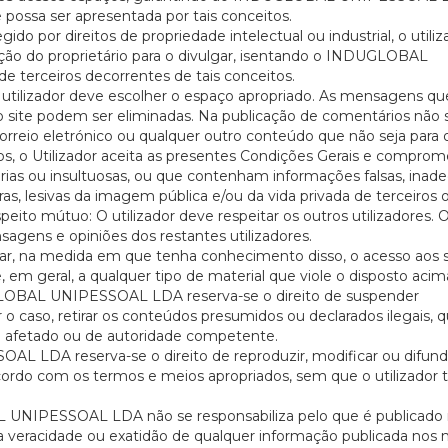
possa ser apresentada por tais conceitos.
 por direitos de propriedade intelectual ou industrial, o utiliz
ação do proprietário para o divulgar, isentando o INDUGLOBAL
terceiros decorrentes de tais conceitos.
tilizador deve escolher o espaço apropriado. As mensagens qu
ite podem ser eliminadas. Na publicação de comentários não 
rreio eletrónico ou qualquer outro conteúdo que não seja para 
rviços, o Utilizador aceita as presentes Condições Gerais e compro
órias ou insultuosas, ou que contenham informações falsas, inad
ras, lesivas da imagem pública e/ou da vida privada de terceiros 
speito mútuo: O utilizador deve respeitar os outros utilizadores. 
nsagens e opiniões dos restantes utilizadores.
 na medida em que tenha conhecimento disso, o acesso aos s
 em geral, a qualquer tipo de material que viole o disposto acim
LOBAL UNIPESSOAL LDA reserva-se o direito de suspender
 o caso, retirar os conteúdos presumidos ou declarados ilegais, q
iro afetado ou de autoridade competente.
LDA reserva-se o direito de reproduzir, modificar ou difundi
cordo com os termos e meios apropriados, sem que o utilizador 
 UNIPESSOAL LDA não se responsabiliza pelo que é publicado
 a veracidade ou exatidão de qualquer informação publicada nos