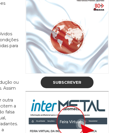
ões
lvidos
condições
idas para
odução ou
SUBSCREVER
s. Assim
r outra
ncitem a
o falsa
al,
radantes.
 a