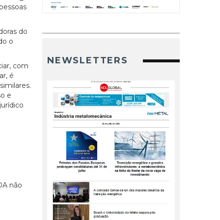
 pessoas
doras do
do o
NEWSLETTERS
ciar, com
ar, é
similares.
so e
urídico
LDA não