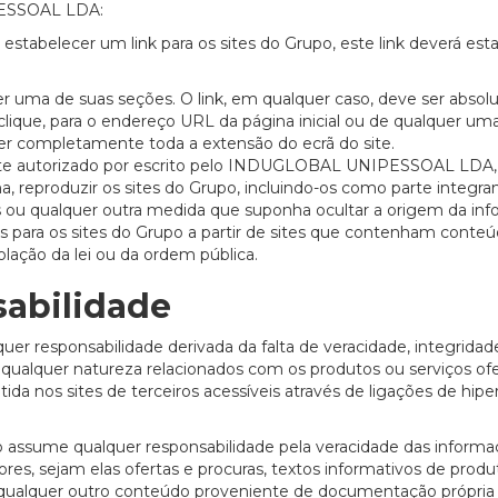
PESSOAL LDA:
 estabelecer um link para os sites do Grupo, este link deverá esta
quer uma de suas seções. O link, em qualquer caso, deve ser absol
20/07/2026
27/07/2026
clique, para o endereço URL da página inicial ou de qualquer um
ger completamente toda a extensão do ecrã do site.
 autorizado por escrito pelo INDUGLOBAL UNIPESSOAL LDA, 
a, reproduzir os sites do Grupo, incluindo-os como parte integra
os ou qualquer outra medida que suponha ocultar a origem da in
s para os sites do Grupo a partir de sites que contenham conte
iolação da lei ou da ordem pública.
abilidade
sponsabilidade derivada da falta de veracidade, integridad
 qualquer natureza relacionados com os produtos ou serviços of
ida nos sites de terceiros acessíveis através de ligações de hipe
sume qualquer responsabilidade pela veracidade das informa
ores, sejam elas ofertas e procuras, textos informativos de prod
u qualquer outro conteúdo proveniente de documentação própria