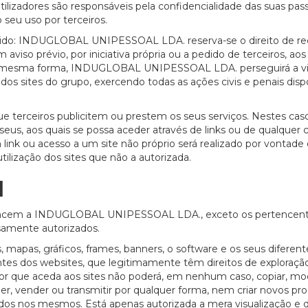
utilizadores são responsáveis pela confidencialidade das suas pa
seu uso por terceiros.
ecido: INDUGLOBAL UNIPESSOAL LDA. reserva-se o direito de re
 aviso prévio, por iniciativa própria ou a pedido de terceiros, aos
Da mesma forma, INDUGLOBAL UNIPESSOAL LDA. perseguirá a vi
s sites do grupo, exercendo todas as ações civis e penais disp
rceiros publicitem ou prestem os seus serviços. Nestes caso
seus, aos quais se possa aceder através de links ou de qualquer
m link ou acesso a um site não próprio será realizado por vontade 
tilização dos sites que não a autorizada.
l
ertencem a INDUGLOBAL UNIPESSOAL LDA., exceto os pertencent
samente autorizados.
ns, mapas, gráficos, frames, banners, o software e os seus diferent
ntes dos websites, que legitimamente têm direitos de exploraçã
or que aceda aos sites não poderá, em nenhum caso, copiar, mod
, ceder, vender ou transmitir por qualquer forma, nem criar novos p
dos nos mesmos. Está apenas autorizada a mera visualização e 