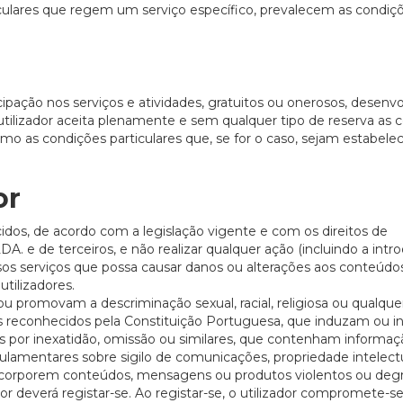
iculares que regem um serviço específico, prevalecem as condiç
pação nos serviços e atividades, gratuitos ou onerosos, desenvo
 utilizador aceita plenamente e sem qualquer tipo de reserva as 
mo as condições particulares que, se for o caso, sejam estabelec
or
idos, de acordo com a legislação vigente e com os direitos de
de terceiros, e não realizar qualquer ação (incluindo a intr
ossos serviços que possa causar danos ou alterações aos conteúdo
utilizadores.
u promovam a descriminação sexual, racial, religiosa ou qualque
is reconhecidos pela Constituição Portuguesa, que induzam ou i
s por inexatidão, omissão ou similares, que contenham informaçã
lamentares sobre sigilo de comunicações, propriedade intelectu
e incorporem conteúdos, mensagens ou produtos violentos ou deg
or deverá registar-se. Ao registar-se, o utilizador compromete-se