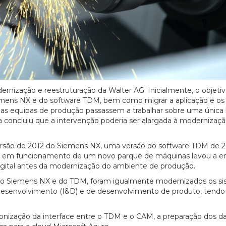
nização e reestruturação da Walter AG. Inicialmente, o objeti
iemens NX e do software TDM, bem como migrar a aplicação e os
s as equipas de produção passassem a trabalhar sobre uma única
a concluiu que a intervenção poderia ser alargada à modernizaç
a versão de 2012 do Siemens NX, uma versão do software TDM de 
ada em funcionamento de um novo parque de máquinas levou a e
ra digital antes da modernização do ambiente de produção.
s do Siemens NX e do TDM, foram igualmente modernizados os s
& Desenvolvimento (I&D) e de desenvolvimento de produto, tendo
dronização da interface entre o TDM e o CAM, a preparação dos d