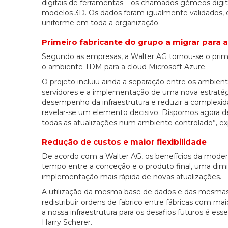
digitais de ferramentas – os chamados gémeos dig
modelos 3D. Os dados foram igualmente validados, 
uniforme em toda a organização.
Primeiro fabricante do grupo a migrar para a
Segundo as empresas, a Walter AG tornou-se o prim
o ambiente TDM para a cloud Microsoft Azure.
O projeto incluiu ainda a separação entre os ambien
servidores e a implementação de uma nova estratégia
desempenho da infraestrutura e reduzir a complexida
revelar-se um elemento decisivo. Dispomos agora de
todas as atualizações num ambiente controlado”, expl
Redução de custos e maior flexibilidade
De acordo com a Walter AG, os benefícios da moder
tempo entre a conceção e o produto final, uma di
implementação mais rápida de novas atualizações.
A utilização da mesma base de dados e das mesmas
redistribuir ordens de fabrico entre fábricas com m
a nossa infraestrutura para os desafios futuros é es
Harry Scherer.