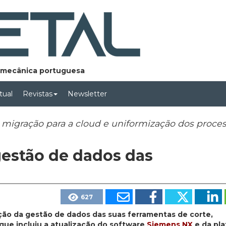
lomecânica portuguesa
rtual
Revistas
Newsletter
, migração para a cloud e uniformização dos proce
estão de dados das
627
ão da gestão de dados das suas ferramentas de corte,
 que incluiu a atualização do software
Siemens NX
e da pl