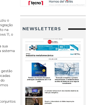
uziu o
migração
NEWSLETTERS
cto na
ws 11, o
a sua
a sistema
a gestão
icadas
 do
semos
 conjuntos