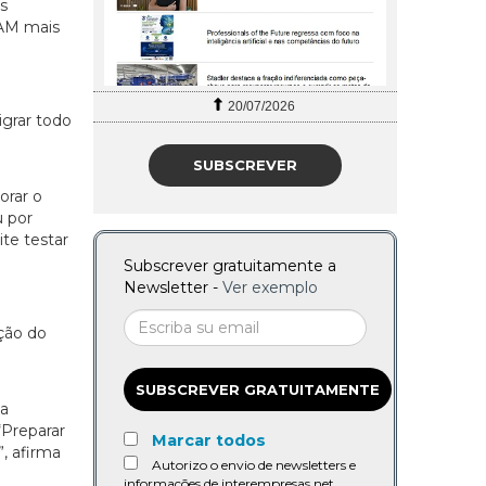
s
CAM mais
20/07/2026
grar todo
SUBSCREVER
e
orar o
u por
te testar
Subscrever gratuitamente a
Newsletter -
Ver exemplo
ção do
SUBSCREVER GRATUITAMENTE
da
“Preparar
Marcar todos
”, afirma
Autorizo o envio de newsletters e
informações de interempresas.net