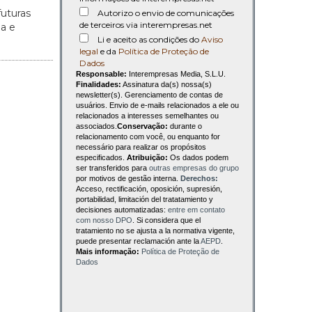
futuras
Autorizo o envio de comunicações
de terceiros via interempresas.net
da e
Li e aceito as condições do
Aviso
legal
e da
Política de Proteção de
Dados
Responsable:
Interempresas Media, S.L.U.
Finalidades:
Assinatura da(s) nossa(s)
newsletter(s). Gerenciamento de contas de
usuários. Envio de e-mails relacionados a ele ou
relacionados a interesses semelhantes ou
associados.
Conservação:
durante o
relacionamento com você, ou enquanto for
necessário para realizar os propósitos
especificados.
Atribuição:
Os dados podem
ser transferidos para
outras empresas do grupo
por motivos de gestão interna.
Derechos:
Acceso, rectificación, oposición, supresión,
portabilidad, limitación del tratatamiento y
decisiones automatizadas:
entre em contato
com nosso DPO
. Si considera que el
tratamiento no se ajusta a la normativa vigente,
puede presentar reclamación ante la
AEPD
.
Mais informação:
Política de Proteção de
Dados