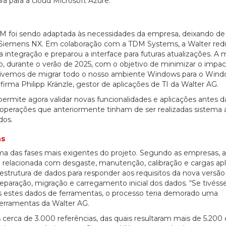
ra para a cloud Microsoft Azure.
AM foi sendo adaptada às necessidades da empresa, deixando de
o Siemens NX. Em colaboração com a TDM Systems, a Walter red
 integração e preparou a interface para futuras atualizações. A 
ão, durante o verão de 2025, com o objetivo de minimizar o impa
ivemos de migrar todo o nosso ambiente Windows para o Windo
firma Philipp Kränzle, gestor de aplicações de TI da Walter AG.
rmite agora validar novas funcionalidades e aplicações antes d
erações que anteriormente tinham de ser realizadas sistema 
dos.
as
ma das fases mais exigentes do projeto. Segundo as empresas, 
 relacionada com desgaste, manutenção, calibração e cargas apl
estrutura de dados para responder aos requisitos da nova versão
paração, migração e carregamento inicial dos dados. “Se tivés
os estes dados de ferramentas, o processo teria demorado uma
 ferramentas da Walter AG.
s cerca de 3.000 referências, das quais resultaram mais de 5.200