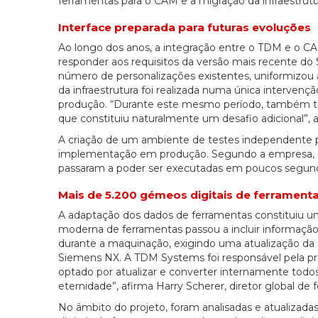
ferramentas para o CAM e a migração da infraestrutu
Interface preparada para futuras evoluções
Ao longo dos anos, a integração entre o TDM e o C
responder aos requisitos da versão mais recente d
número de personalizações existentes, uniformizou a
da infraestrutura foi realizada numa única intervenç
produção. “Durante este mesmo período, também t
que constituiu naturalmente um desafio adicional”, a
A criação de um ambiente de testes independente pe
implementação em produção. Segundo a empresa, op
passaram a poder ser executadas em poucos segun
Mais de 5.200 gémeos digitais de ferrament
A adaptação dos dados de ferramentas constituiu u
moderna de ferramentas passou a incluir informação
durante a maquinação, exigindo uma atualização da 
Siemens NX. A TDM Systems foi responsável pela pre
optado por atualizar e converter internamente tod
eternidade”, afirma Harry Scherer, diretor global de
No âmbito do projeto, foram analisadas e atualizada