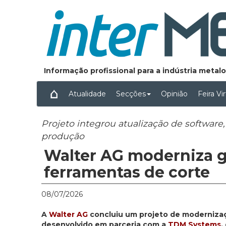
Informação profissional para a indústria meta
Atualidade
Secções
Opinião
Feira Vi
Projeto integrou atualização de software
produção
Walter AG moderniza g
ferramentas de corte
08/07/2026
A
Walter AG
concluiu um projeto de modernizaç
desenvolvido em parceria com a
TDM Systems
,