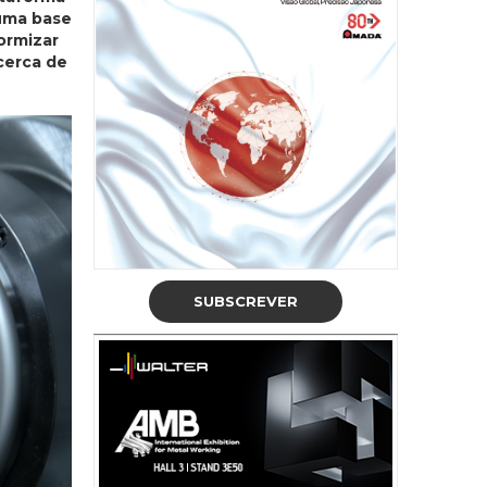
 uma base
ormizar
cerca de
SUBSCREVER