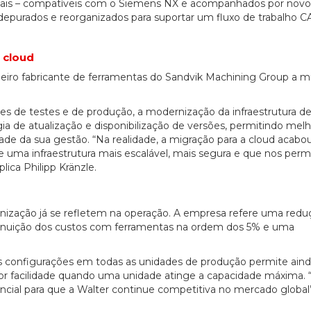
itais – compatíveis com o Siemens NX e acompanhados por novo
depurados e reorganizados para suportar um fluxo de trabalho 
 cloud
20/07/2026
27/07/2026
eiro fabricante de ferramentas do Sandvik Machining Group a mi
tes de testes e de produção, a modernização da infraestrutura d
 de atualização e disponibilização de versões, permitindo melh
de da sua gestão. “Na realidade, a migração para a cloud acabo
 uma infraestrutura mais escalável, mais segura e que nos permi
ica Philipp Kränzle.
nização já se refletem na operação. A empresa refere uma redu
minuição dos custos com ferramentas na ordem dos 5% e uma
 configurações em todas as unidades de produção permite ain
aior facilidade quando uma unidade atinge a capacidade máxima. 
sencial para que a Walter continue competitiva no mercado global