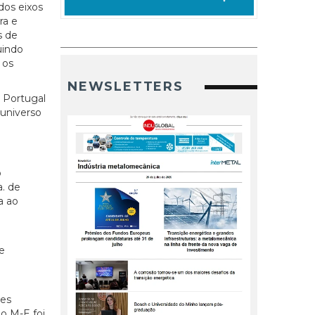
dos eixos
ra e
s de
uindo
 os
NEWSLETTERS
- Portugal
 universo
o
a. de
a ao
a
e
ões
o M-E foi