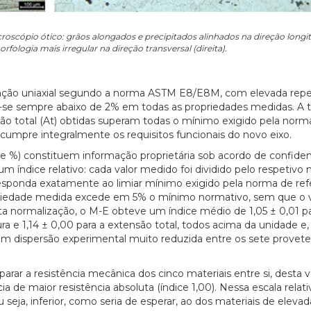
roscópio ótico: grãos alongados e precipitados alinhados na direção longi
rfologia mais irregular na direção transversal (direita).
ração uniaxial segundo a norma ASTM E8/E8M, com elevada repet
e-se sempre abaixo de 2% em todas as propriedades medidas. A 
são total (At) obtidas superam todas o mínimo exigido pela norm
 cumpre integralmente os requisitos funcionais do novo eixo.
 %) constituem informação proprietária sob acordo de confiden
um índice relativo: cada valor medido foi dividido pelo respetivo
responda exatamente ao limiar mínimo exigido pela norma de ref
ropriedade medida excede em 5% o mínimo normativo, sem que o v
ta normalização, o M-E obteve um índice médio de 1,05 ± 0,01 pa
ra e 1,14 ± 0,00 para a extensão total, todos acima da unidade e,
m dispersão experimental muito reduzida entre os sete provete
rar a resistência mecânica dos cinco materiais entre si, desta 
a de maior resistência absoluta (índice 1,00). Nessa escala relati
 seja, inferior, como seria de esperar, ao dos materiais de elevad