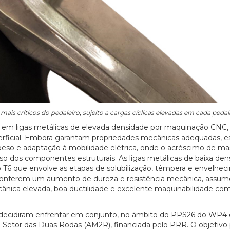
ais críticos do pedaleiro, sujeito a cargas cíclicas elevadas em cada pedal
a, em ligas metálicas de elevada densidade por maquinação CNC
ficial. Embora garantam propriedades mecânicas adequadas, e
peso e adaptação à mobilidade elétrica, onde o acréscimo de ma
so dos componentes estruturais. As ligas metálicas de baixa den
co T6 que envolve as etapas de solubilização, têmpera e envelhe
que conferem um aumento de dureza e resistência mecânica, assu
cânica elevada, boa ductilidade e excelente maquinabilidade co
I decidiram enfrentar em conjunto, no âmbito do PPS26 do WP4
 Setor das Duas Rodas (AM2R), financiada pelo PRR. O objetivo