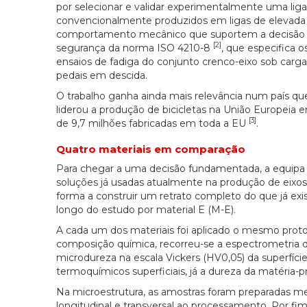
por selecionar e validar experimentalmente uma liga
convencionalmente produzidos em ligas de elevada d
comportamento mecânico que suportem a decisão d
[2]
segurança da norma ISO 4210-8
, que especifica 
ensaios de fadiga do conjunto crenco-eixo sob carga
pedais em descida.
O trabalho ganha ainda mais relevância num país que
liderou a produção de bicicletas na União Europeia
[3]
de 9,7 milhões fabricadas em toda a EU
.
Quatro materiais em comparação
Para chegar a uma decisão fundamentada, a equipa 
soluções já usadas atualmente na produção de eixos
forma a construir um retrato completo do que já exi
longo do estudo por material E (M-E).
A cada um dos materiais foi aplicado o mesmo prot
composição química, recorreu-se a espectrometria d
microdureza na escala Vickers (HV0,05) da superfície
termoquímicos superficiais, já a dureza da matéria-pr
Na microestrutura, as amostras foram preparadas me
longitudinal e transversal ao processamento. Por fi