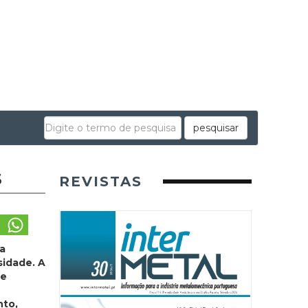
pesquisar
s
REVISTAS
ta
sidade. A
de
nto,