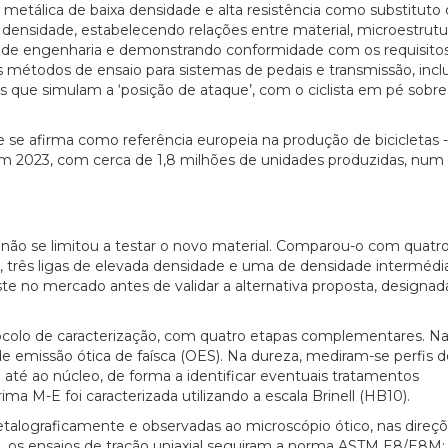
 metálica de baixa densidade e alta resistência como substituto 
ensidade, estabelecendo relações entre material, microestrutu
e engenharia e demonstrando conformidade com os requisito
os métodos de ensaio para sistemas de pedais e transmissão, incl
s que simulam a ‘posição de ataque’, com o ciclista em pé sobre
 se afirma como referência europeia na produção de bicicletas 
 em 2023, com cerca de 1,8 milhões de unidades produzidas, num
não se limitou a testar o novo material. Comparou-o com quatr
, três ligas de elevada densidade e uma de densidade intermédi
ste no mercado antes de validar a alternativa proposta, designad
ocolo de caracterização, com quatro etapas complementares. N
e emissão ótica de faísca (OES). Na dureza, mediram-se perfis d
 até ao núcleo, de forma a identificar eventuais tratamentos
ima M-E foi caracterizada utilizando a escala Brinell (HB10).
talograficamente e observadas ao microscópio ótico, nas direç
m, os ensaios de tração uniaxial seguiram a norma ASTM E8/E8M: 