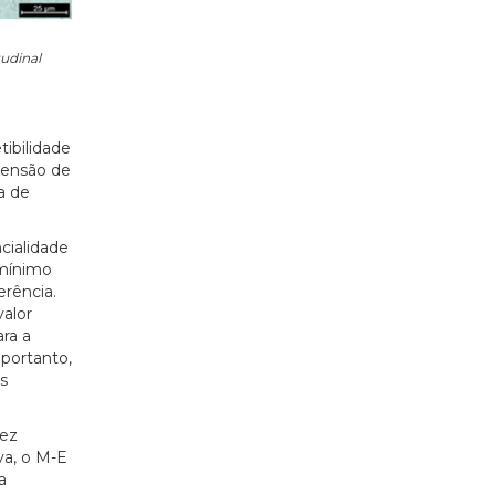
tudinal
ibilidade
tensão de
a de
cialidade
 mínimo
erência.
alor
ra a
 portanto,
s
vez
va, o M-E
a