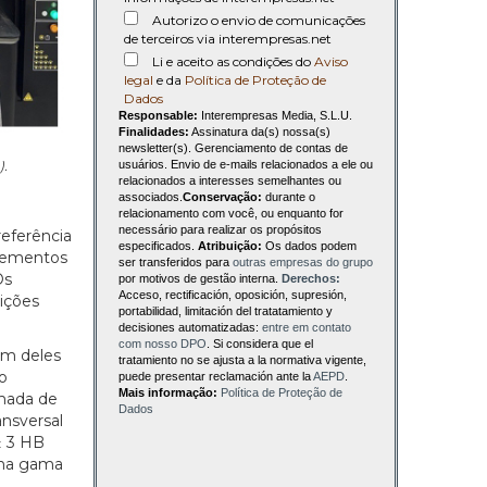
Autorizo o envio de comunicações
de terceiros via interempresas.net
Li e aceito as condições do
Aviso
legal
e da
Política de Proteção de
Dados
Responsable:
Interempresas Media, S.L.U.
Finalidades:
Assinatura da(s) nossa(s)
newsletter(s). Gerenciamento de contas de
usuários. Envio de e-mails relacionados a ele ou
).
relacionados a interesses semelhantes ou
associados.
Conservação:
durante o
relacionamento com você, ou enquanto for
necessário para realizar os propósitos
referência
especificados.
Atribuição:
Os dados podem
elementos
ser transferidos para
outras empresas do grupo
Os
por motivos de gestão interna.
Derechos:
Acceso, rectificación, oposición, supresión,
ições
portabilidad, limitación del tratatamiento y
decisiones automatizadas:
entre em contato
com nosso DPO
. Si considera que el
Um deles
tratamiento no se ajusta a la normativa vigente,
o
puede presentar reclamación ante la
AEPD
.
Mais informação:
Política de Proteção de
amada de
Dados
nsversal
± 3 HB
e na gama