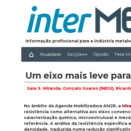
Informação profissional para a indústria meta
Atualidade
Secções
Opinião
Feira Vi
Um eixo mais leve para
Sara S. Miranda, Gonçalo Soares (INEGI), Ricar
No âmbito da Agenda Mobilizadora AM2R, a
Mir
resistência como alternativa aos eixos conven
caracterização química, microestrutural e mec
referência. A análise da resistência específic
densidade, traduzida numa redução significati