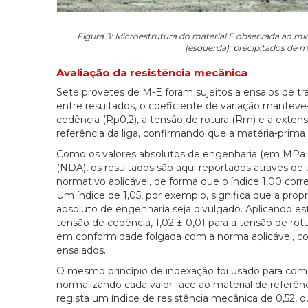
Figura 3: Microestrutura do material E observada ao mic
(esquerda); precipitados de mo
Avaliação da resistência mecânica
Sete provetes de M-E foram sujeitos a ensaios de t
entre resultados, o coeficiente de variação mantev
cedência (Rp0,2), a tensão de rotura (Rm) e a exten
referência da liga, confirmando que a matéria-prima
Como os valores absolutos de engenharia (em MPa e
(NDA), os resultados são aqui reportados através de 
normativo aplicável, de forma que o índice 1,00 cor
Um índice de 1,05, por exemplo, significa que a p
absoluto de engenharia seja divulgado. Aplicando es
tensão de cedência, 1,02 ± 0,01 para a tensão de rotu
em conformidade folgada com a norma aplicável, co
ensaiados.
O mesmo princípio de indexação foi usado para compa
normalizando cada valor face ao material de referênci
regista um índice de resistência mecânica de 0,52, ou