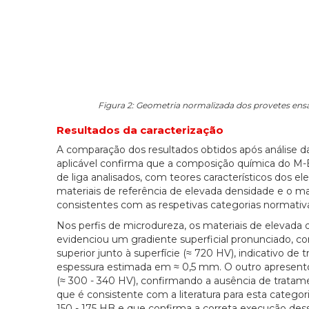
Figura 2: Geometria normalizada dos provetes ensai
Resultados da caracterização
A comparação dos resultados obtidos após análise d
aplicável confirma que a composição química do M-
de liga analisados, com teores característicos dos e
materiais de referência de elevada densidade e o 
consistentes com as respetivas categorias normativ
Nos perfis de microdureza, os materiais de elevad
evidenciou um gradiente superficial pronunciado, 
superior junto à superfície (≈ 720 HV), indicativo
espessura estimada em ≈ 0,5 mm. O outro apresento
(≈ 300 - 340 HV), confirmando a ausência de tratam
que é consistente com a literatura para esta catego
150 - 175 HB e que confirma a correta execução des