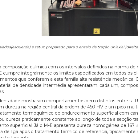
ados(esquerda) e setup preparado para o ensaio de tração uniaxial (direita
a composição química com os intervalos definidos na norma de 
E cumpre integralmente os limites especificados em todos os 
lementos que conferem a esta família alta resistência mecânica. 
material de densidade intermédia apresentaram, cada um, compos
as.
a densidade mostraram comportamentos bem distintos entre si. 
com dureza na região central da ordem de 450 HV e um pico muit
 de tratamento termoquímico de endurecimento superficial com c
u dureza praticamente constante ao longo de toda a secção tra
ento superficial. Já o M-E apresenta dureza homogénea de 167 
ria de liga após o tratamento térmico de referência, tipicament
se tratamento.