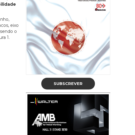
ilidade
enho,
cos, eixo
 sendo o
ra 1.
SUBSCREVER