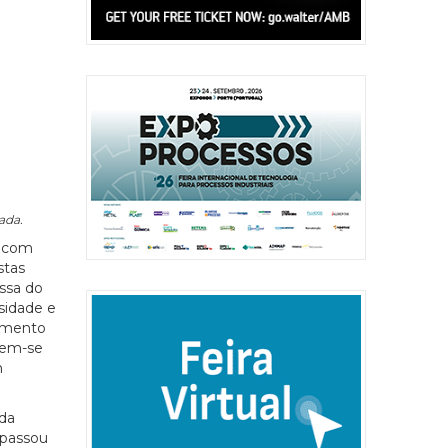
ada.
, com
stas
ssa do
sidade e
cimento
mem-se
m
 da
 passou