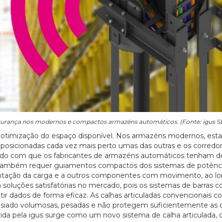
segurança nos modernos e compactos armazéns automáticos. (Fonte: igus SE
a otimização do espaço disponível. Nos armazéns modernos, esta
er posicionadas cada vez mais perto umas das outras e os corredo
endo com que os fabricantes de armazéns automáticos tenham d
a também requer guiamentos compactos dos sistemas de potênci
tação da carga e a outros componentes com movimento, ao l
soluções satisfatórias no mercado, pois os sistemas de barras c
ir dados de forma eficaz. As calhas articuladas convencionais c
iado volumosas, pesadas e não protegem suficientemente as c
lvida pela igus surge como um novo sistema de calha articulada, 