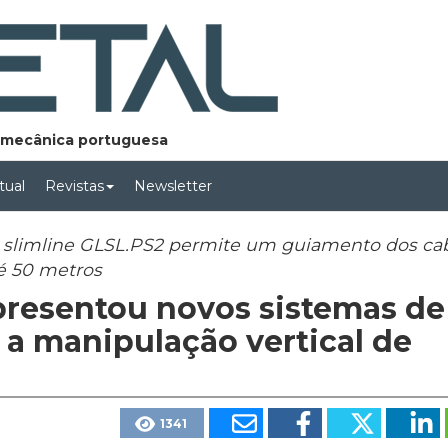
lomecânica portuguesa
rtual
Revistas
Newsletter
ok slimline GLSL.PS2 permite um guiamento dos ca
é 50 metros
apresentou novos sistemas de
a a manipulação vertical de
1341