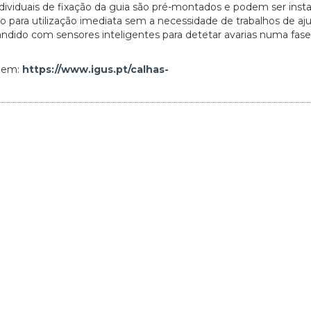
ividuais de fixação da guia são pré-montados e podem ser inst
 para utilização imediata sem a necessidade de trabalhos de aju
ido com sensores inteligentes para detetar avarias numa fase i
s em:
https://www.igus.pt/calhas-
20/07/2026
27/07/2026