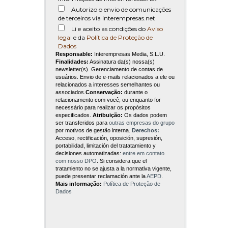
Autorizo o envio de comunicações
de terceiros via interempresas.net
Li e aceito as condições do
Aviso
legal
e da
Política de Proteção de
Dados
Responsable:
Interempresas Media, S.L.U.
Finalidades:
Assinatura da(s) nossa(s)
newsletter(s). Gerenciamento de contas de
usuários. Envio de e-mails relacionados a ele ou
relacionados a interesses semelhantes ou
associados.
Conservação:
durante o
relacionamento com você, ou enquanto for
necessário para realizar os propósitos
especificados.
Atribuição:
Os dados podem
ser transferidos para
outras empresas do grupo
por motivos de gestão interna.
Derechos:
Acceso, rectificación, oposición, supresión,
portabilidad, limitación del tratatamiento y
decisiones automatizadas:
entre em contato
com nosso DPO
. Si considera que el
tratamiento no se ajusta a la normativa vigente,
puede presentar reclamación ante la
AEPD
.
Mais informação:
Política de Proteção de
Dados