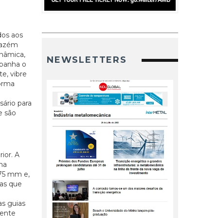
dos aos
rmazém
inâmica,
NEWSLETTERS
mpanha o
e, vibre
forma
sário para
e são
ior. A
ma
 75 mm e,
uas que
as guias
mente