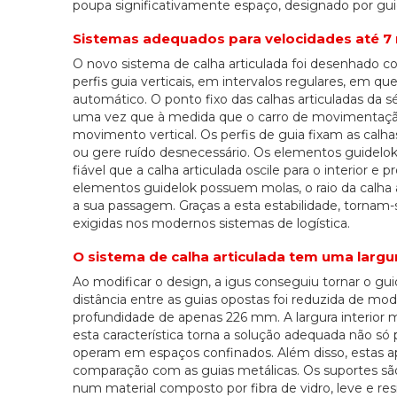
poupa significativamente espaço, designado por guid
Sistemas adequados para velocidades até 7
O novo sistema de calha articulada foi desenhado co
perfis guia verticais, em intervalos regulares, em
automático. O ponto fixo das calhas articuladas da 
uma vez que à medida que o carro de movimentação
movimento vertical. Os perfis de guia fixam as calhas
ou gere ruído desnecessário. Os elementos guidelo
fiável que a calha articulada oscile para o interior 
elementos guidelok possuem molas, o raio da calha a
a sua passagem. Graças a esta estabilidade, tornam-
exigidas nos modernos sistemas de logística.
O sistema de calha articulada tem uma largur
Ao modificar o design, a igus conseguiu tornar o gui
distância entre as guias opostas foi reduzida de m
profundidade de apenas 226 mm. A largura interior
esta característica torna a solução adequada não 
operam em espaços confinados. Além disso, estas ap
comparação com as guias metálicas. Os suportes são
num material composto por fibra de vidro, leve e re