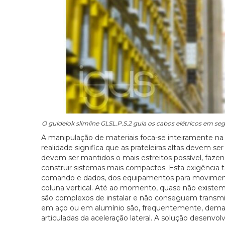
O guidelok slimline GLSL.P.S.2 guia os cabos elétricos em 
A manipulação de materiais foca-se inteiramente n
realidade significa que as prateleiras altas devem s
devem ser mantidos o mais estreitos possível, faz
construir sistemas mais compactos. Esta exigênci
comando e dados, dos equipamentos para movimen
coluna vertical. Até ao momento, quase não existem 
são complexos de instalar e não conseguem transmit
em aço ou em alumínio são, frequentemente, demas
articuladas da aceleração lateral. A solução desenvo