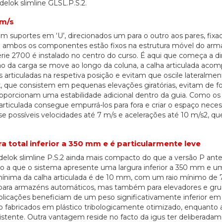
elok slimline GLSL.P.S.2.
 m/s
m suportes em ‘U’, direcionados um para o outro aos pares, fixa
 que ambos os componentes estão fixos na estrutura móvel do a
série 2700 é instalado no centro do curso. É aqui que começa a d
 da carga se move ao longo da coluna, a calha articulada aco
 articuladas na respetiva posição e evitam que oscile lateralment
k, que consistem em pequenas elevações giratórias, evitam de 
e proporcionam uma estabilidade adicional dentro da guia. Como os
rticulada consegue empurrá-los para fora e criar o espaço neces
se possíveis velocidades até 7 m/s e acelerações até 10 m/s2, qu
a total inferior a 350 mm e é particularmente leve
delok slimline P.S.2 ainda mais compacto do que a versão P anter
odo a que o sistema apresente uma largura inferior a 350 mm e u
 mínima da calha articulada é de 10 mm, com um raio mínimo de
só para armazéns automáticos, mas também para elevadores e gr
licações beneficiam de um peso significativamente inferior em
 fabricados em plástico tribologicamente otimizado, enquanto 
sistente. Outra vantagem reside no facto da igus ter deliberada