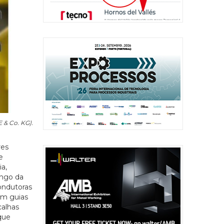
 & Co. KG).
res
e
a,
ongo da
ondutoras
om guias
alhas
que