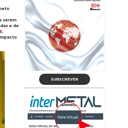
speto
s serem
adas e de
6
,
compacto
SUBSCREVER