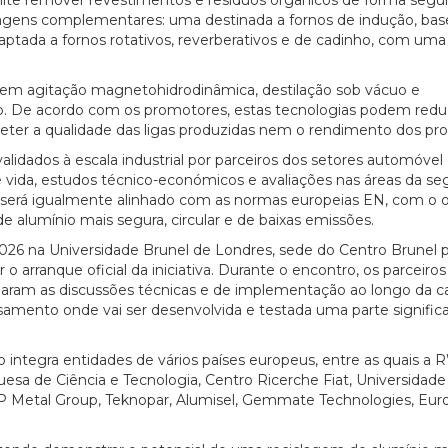
rdagens complementares: uma destinada a fornos de indução, ba
aptada a fornos rotativos, reverberativos e de cadinho, com uma
uem agitação magnetohidrodinâmica, destilação sob vácuo e
. De acordo com os promotores, estas tecnologias podem reduz
r a qualidade das ligas produzidas nem o rendimento dos pro
lidados à escala industrial por parceiros dos setores automóvel
 de vida, estudos técnico-económicos e avaliações nas áreas da s
 será igualmente alinhado com as normas europeias EN, com o o
e alumínio mais segura, circular e de baixas emissões.
2026 na Universidade Brunel de Londres, sede do Centro Brunel 
 o arranque oficial da iniciativa. Durante o encontro, os parceiros
iciaram as discussões técnicas e de implementação ao longo da c
ssamento onde vai ser desenvolvida e testada uma parte significa
o integra entidades de vários países europeus, entre as quais a
sa de Ciência e Tecnologia, Centro Ricerche Fiat, Universidade
GBP Metal Group, Teknopar, Alumisel, Gemmate Technologies, Eu