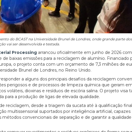
amento do BCAST na Universidade Brunel de Londres, onde grande parte dos
ção vai ser desenvolvida e testada.
erial Processing
arrancou oficialmente em junho de 2026 com
de baixas emissões para a reciclagem de alumínio. Financiado 
uropa, o projeto conta com um orçamento de 7,3 milhões de eu
rsidade Brunel de Londres, no Reino Unido.
sponder a alguns dos principais desafios da reciclagem conven
es perigosos e de processos de limpeza química que geram em
cos voláteis, dioxinas e resíduos de escória salina. O projeto vis
a para a produção de ligas de elevada qualidade.
 de reciclagem, desde a triagem da sucata até à qualificação fina
ação multissensorial suportados por inteligência artificial, capazes
s métodos convencionais de separação e de garantir a qualidade
ite remover revestimentos e resíduos orgânicos de forma segur