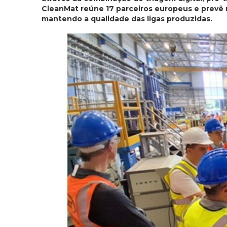
CleanMat reúne 17 parceiros europeus e prevê 
mantendo a qualidade das ligas produzidas.