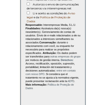
Autorizo o envio de comunicações
de terceiros via interempresas.net
Li e aceito as condições do
Aviso
legal
e da
Política de Proteção de
Dados
Responsable:
Interempresas Media, S.L.U.
Finalidades:
Assinatura da(s) nossa(s)
newsletter(s). Gerenciamento de contas de
usuários. Envio de e-mails relacionados a ele ou
relacionados a interesses semelhantes ou
associados.
Conservação:
durante o
relacionamento com você, ou enquanto for
necessário para realizar os propósitos
especificados.
Atribuição:
Os dados podem
ser transferidos para
outras empresas do grupo
por motivos de gestão interna.
Derechos:
Acceso, rectificación, oposición, supresión,
portabilidad, limitación del tratatamiento y
decisiones automatizadas:
entre em contato
com nosso DPO
. Si considera que el
tratamiento no se ajusta a la normativa vigente,
puede presentar reclamación ante la
AEPD
.
Mais informação:
Política de Proteção de
Dados