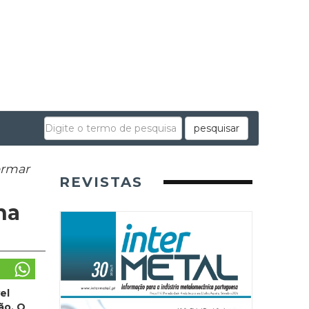
pesquisar
ormar
REVISTAS
na
el
ão. O