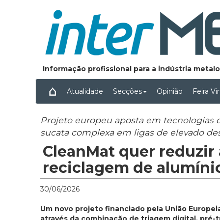
Informação profissional para a indústria meta
Atualidade
Secções
Opinião
Feira Vi
Projeto europeu aposta em tecnologias di
sucata complexa em ligas de elevado 
CleanMat quer reduzir
reciclagem de alumíni
30/06/2026
Um novo projeto financiado pela União Europei
através da combinação de triagem digital, pré-