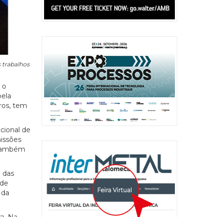
 trabalhos
 o
pela
ros, tem
cional de
issões
a também
l das
 de
 da
a. Na