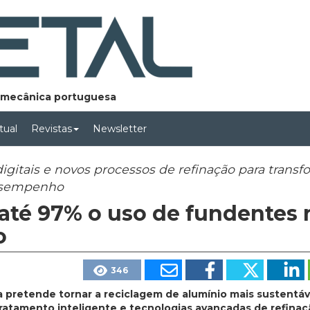
lomecânica portuguesa
rtual
Revistas
Newsletter
gitais e novos processos de refinação para transf
desempenho
 até 97% o uso de fundentes 
o
346
a pretende tornar a reciclagem de alumínio mais sustentáv
tratamento inteligente e tecnologias avançadas de refinaç