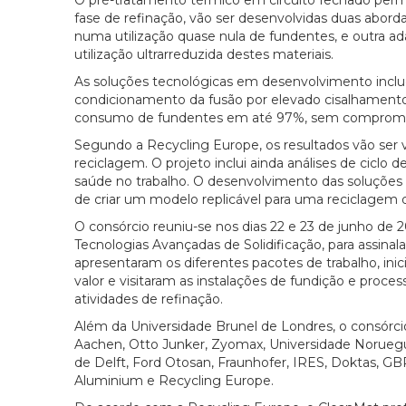
fase de refinação, vão ser desenvolvidas duas abo
numa utilização quase nula de fundentes, e outra ad
utilização ultrarreduzida destes materiais.
As soluções tecnológicas em desenvolvimento incl
condicionamento da fusão por elevado cisalhamento
consumo de fundentes em até 97%, sem compromete
Segundo a Recycling Europe, os resultados vão ser va
reciclagem. O projeto inclui ainda análises de ciclo
saúde no trabalho. O desenvolvimento das soluções
de criar um modelo replicável para uma reciclagem d
O consórcio reuniu-se nos dias 22 e 23 de junho de 
Tecnologias Avançadas de Solidificação, para assinalar
apresentaram os diferentes pacotes de trabalho, in
valor e visitaram as instalações de fundição e proce
atividades de refinação.
Além da Universidade Brunel de Londres, o consórci
Aachen, Otto Junker, Zyomax, Universidade Noruegue
de Delft, Ford Otosan, Fraunhofer, IRES, Doktas, 
Aluminium e Recycling Europe.