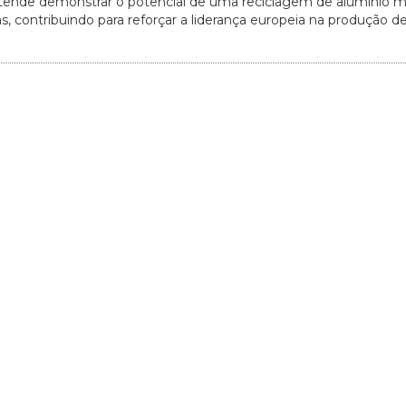
ende demonstrar o potencial de uma reciclagem de alumínio ma
as, contribuindo para reforçar a liderança europeia na produção d
20/07/2026
27/07/2026