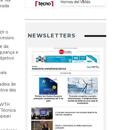
seada
ir o
NEWSLETTERS
cessos.
 e da
egurança e
bjetivo
para
adeia de
tiva das
 RWTH
 Técnica
ropean