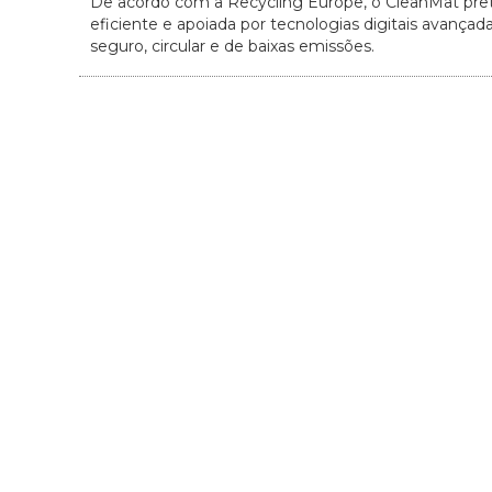
De acordo com a Recycling Europe, o CleanMat pret
eficiente e apoiada por tecnologias digitais avançad
seguro, circular e de baixas emissões.