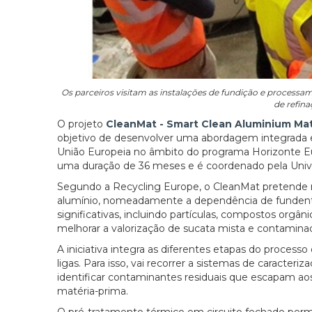
Os parceiros visitam as instalações de fundição e process
de refina
O projeto
CleanMat - Smart Clean Aluminium Mat
objetivo de desenvolver uma abordagem integrada e 
União Europeia no âmbito do programa Horizonte E
uma duração de 36 meses e é coordenado pela Unive
Segundo a Recycling Europe, o CleanMat pretende re
alumínio, nomeadamente a dependência de fundent
significativas, incluindo partículas, compostos orgâni
melhorar a valorização de sucata mista e contaminad
A iniciativa integra as diferentes etapas do processo
ligas. Para isso, vai recorrer a sistemas de caracteriz
identificar contaminantes residuais que escapam ao
matéria-prima.
O pré-tratamento térmico em circuito fechado perm