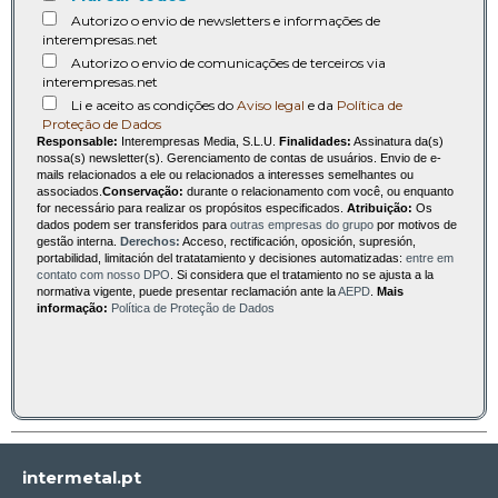
Autorizo o envio de newsletters e informações de
interempresas.net
Autorizo o envio de comunicações de terceiros via
interempresas.net
Li e aceito as condições do
Aviso legal
e da
Política de
Proteção de Dados
Responsable:
Interempresas Media, S.L.U.
Finalidades:
Assinatura da(s)
nossa(s) newsletter(s). Gerenciamento de contas de usuários. Envio de e-
mails relacionados a ele ou relacionados a interesses semelhantes ou
associados.
Conservação:
durante o relacionamento com você, ou enquanto
for necessário para realizar os propósitos especificados.
Atribuição:
Os
dados podem ser transferidos para
outras empresas do grupo
por motivos de
gestão interna.
Derechos:
Acceso, rectificación, oposición, supresión,
portabilidad, limitación del tratatamiento y decisiones automatizadas:
entre em
contato com nosso DPO
. Si considera que el tratamiento no se ajusta a la
normativa vigente, puede presentar reclamación ante la
AEPD
.
Mais
informação:
Política de Proteção de Dados
intermetal.pt