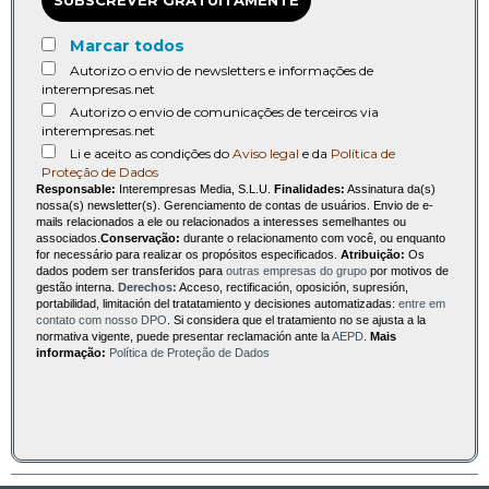
SUBSCREVER GRATUITAMENTE
Marcar todos
Autorizo o envio de newsletters e informações de
interempresas.net
Autorizo o envio de comunicações de terceiros via
interempresas.net
Li e aceito as condições do
Aviso legal
e da
Política de
Proteção de Dados
Responsable:
Interempresas Media, S.L.U.
Finalidades:
Assinatura da(s)
nossa(s) newsletter(s). Gerenciamento de contas de usuários. Envio de e-
mails relacionados a ele ou relacionados a interesses semelhantes ou
associados.
Conservação:
durante o relacionamento com você, ou enquanto
for necessário para realizar os propósitos especificados.
Atribuição:
Os
dados podem ser transferidos para
outras empresas do grupo
por motivos de
gestão interna.
Derechos:
Acceso, rectificación, oposición, supresión,
portabilidad, limitación del tratatamiento y decisiones automatizadas:
entre em
contato com nosso DPO
. Si considera que el tratamiento no se ajusta a la
normativa vigente, puede presentar reclamación ante la
AEPD
.
Mais
informação:
Política de Proteção de Dados