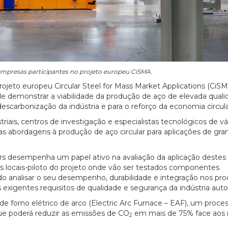
empresas participantes no projeto europeu CiSMA.
ojeto europeu Circular Steel for Mass Market Applications (CiS
nde demonstrar a viabilidade da produção de aço de elevada quali
descarbonização da indústria e para o reforço da economia circula
riais, centros de investigação e especialistas tecnológicos de vá
s abordagens à produção de aço circular para aplicações de gra
Cars desempenha um papel ativo na avaliação da aplicação destes
s locais-piloto do projeto onde vão ser testados componentes
o analisar o seu desempenho, durabilidade e integração nos pr
exigentes requisitos de qualidade e segurança da indústria aut
 de forno elétrico de arco (Electric Arc Furnace – EAF), um proce
 que poderá reduzir as emissões de CO
em mais de 75% face aos
2