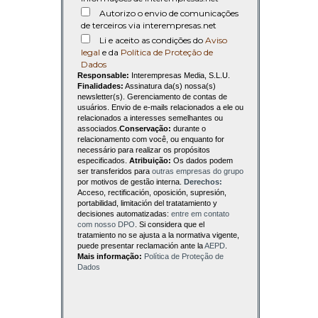
Autorizo o envio de comunicações
de terceiros via interempresas.net
Li e aceito as condições do
Aviso
legal
e da
Política de Proteção de
Dados
Responsable:
Interempresas Media, S.L.U.
Finalidades:
Assinatura da(s) nossa(s)
newsletter(s). Gerenciamento de contas de
usuários. Envio de e-mails relacionados a ele ou
relacionados a interesses semelhantes ou
associados.
Conservação:
durante o
relacionamento com você, ou enquanto for
necessário para realizar os propósitos
especificados.
Atribuição:
Os dados podem
ser transferidos para
outras empresas do grupo
por motivos de gestão interna.
Derechos:
Acceso, rectificación, oposición, supresión,
portabilidad, limitación del tratatamiento y
decisiones automatizadas:
entre em contato
com nosso DPO
. Si considera que el
tratamiento no se ajusta a la normativa vigente,
puede presentar reclamación ante la
AEPD
.
Mais informação:
Política de Proteção de
Dados