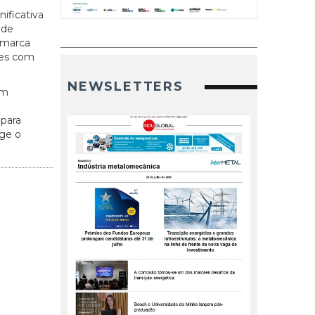
ificativa
 de
 marca
ses com
NEWSLETTERS
em
 para
ige o