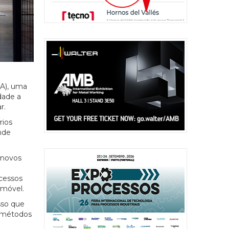
MA), uma
dade a
r.
rios
nde
 novos
ocessos
omóvel.
sso que
 métodos