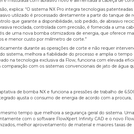
vel é misturada com abrasivo novo e alimentada à cabeça de cort
são, explica: “O sistema NX Pro integra tecnologias patenteada
sivo utilizado é processado diretamente a partir do tanque de r
olo que garante a disponibilidade, sob pedido, de abrasivo reci
asiva reciclada, controlada com precisão, é fornecida a uma ca
avés de uma nova bomba otimizadora de energia, que oferece ma
 e menor custo por milímetro de corte.”
ticamente durante as operações de corte e não requer interve
 do sistema, melhora a fiabilidade do processo e amplia o tempo 
do na tecnologia exclusiva da Flow, funciona com elevada efici
 comparação com os sistemas convencionais de jato de água q
tativa de bomba NX e funciona a pressões de trabalho de 6.50
ntegrado ajusta o consumo de energia de acordo com a procura,
ao mesmo tempo que melhora a segurança geral do sistema. Uma
juntamente com o software FlowXpert Infinity CAD e o novo Flo
imizados, melhor aproveitamento de material e maiores taxas de