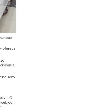
ionamento
w oferece
sso
ionais e,
abine sem
sivo. O
oncebido