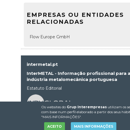
EMPRESAS OU ENTIDADES
RELACIONADAS
Flow Europe GmbH
intermetal.pt
InterMETAL - Informação profissional para 
indústria metalomecânica portuguesa
Estatuto Editorial
Os websites do
Grup Interempresas
utilizam os se
com base num perfil elaborado a partir dos seus hábit
"MAIS INFORMAÇÕES".
ACEITO
MAIS INFORMAÇÕES