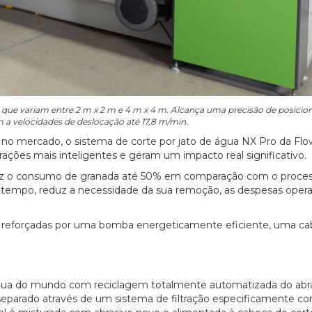
o que variam entre 2 m x 2 m e 4 m x 4 m. Alcança uma precisão de posic
m a velocidades de deslocação até 17,8 m/min.
no mercado, o sistema de corte por jato de água NX Pro da Flo
ações mais inteligentes e geram um impacto real significativo.
eduz o consumo de granada até 50% em comparação com o proce
 tempo, reduz a necessidade da sua remoção, as despesas operac
inda reforçadas por uma bomba energeticamente eficiente, uma c
água do mundo com reciclagem totalmente automatizada do abra
e separado através de um sistema de filtração especificamente c