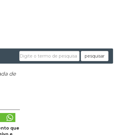
pesquisar
ada de
ento que
sivo e