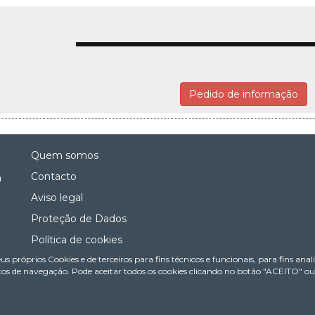
Pedido de informação
Quem somos
Contacto
a
Aviso legal
Proteção de Dados
Política de cookies
us próprios Cookies e de terceiros para fins técnicos e funcionais, para fins ana
Política de Privacidade Nas Redes Sociais
os de navegação. Pode aceitar todos os cookies clicando no botão "ACEITO" ou c
Canal de denúncias
Colaborações editoriais