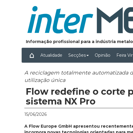
Informação profissional para a indústria meta
Atualidade
Secções
Opinião
Feira Vi
A reciclagem totalmente automatizada 
utilização única
Flow redefine o corte 
sistema NX Pro
15/06/2026
A Flow Europe GmbH apresentou recentement
incorpora novas tecnologias orientadas para mel