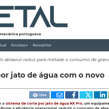
lomecânica portuguesa
rtual
Revistas
Newsletter
do abrasivo reduz para metade o consumo de gran
por jato de água com o novo
1304
e o
sistema de corte por jato de água NX Pro
, um equipam
horar a eficiência operacional, reduzir o consumo de abra