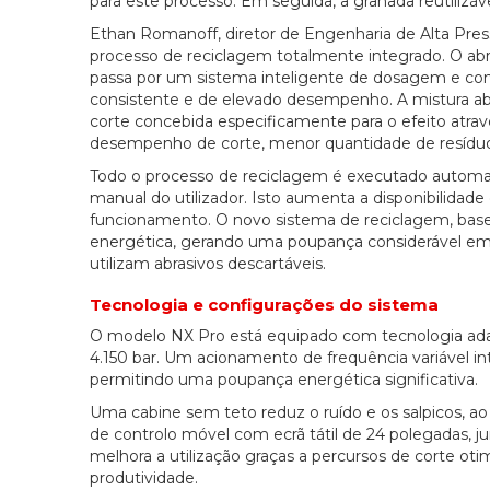
para este processo. Em seguida, a granada reutilizá
Ethan Romanoff, diretor de Engenharia de Alta Pres
processo de reciclagem totalmente integrado. O abra
passa por um sistema inteligente de dosagem e contr
consistente e de elevado desempenho. A mistura abr
corte concebida especificamente para o efeito atr
desempenho de corte, menor quantidade de resíduos
Todo o processo de reciclagem é executado automa
manual do utilizador. Isto aumenta a disponibilidade
funcionamento. O novo sistema de reciclagem, basea
energética, gerando uma poupança considerável em
utilizam abrasivos descartáveis.
Tecnologia e configurações do sistema
O modelo NX Pro está equipado com tecnologia adap
4.150 bar. Um acionamento de frequência variável i
permitindo uma poupança energética significativa.
Uma cabine sem teto reduz o ruído e os salpicos, 
de controlo móvel com ecrã tátil de 24 polegadas, 
melhora a utilização graças a percursos de corte ot
produtividade.