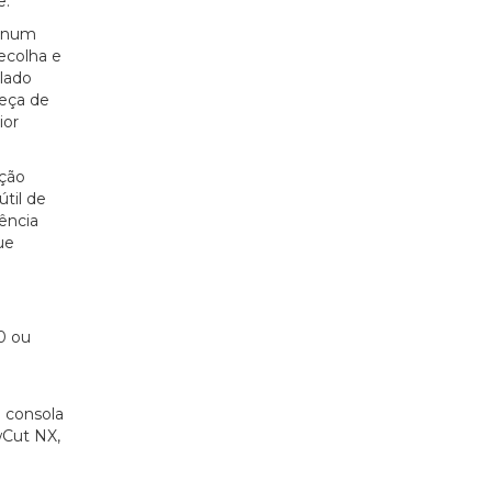
e.
s num
ecolha e
clado
beça de
ior
nção
útil de
ência
ue
0 ou
 consola
wCut NX,