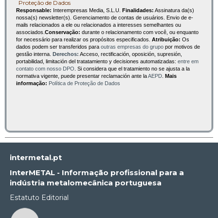
Proteção de Dados
Responsable:
Interempresas Media, S.L.U.
Finalidades:
Assinatura da(s)
nossa(s) newsletter(s). Gerenciamento de contas de usuários. Envio de e-
mails relacionados a ele ou relacionados a interesses semelhantes ou
associados.
Conservação:
durante o relacionamento com você, ou enquanto
for necessário para realizar os propósitos especificados.
Atribuição:
Os
dados podem ser transferidos para
outras empresas do grupo
por motivos de
gestão interna.
Derechos:
Acceso, rectificación, oposición, supresión,
portabilidad, limitación del tratatamiento y decisiones automatizadas:
entre em
contato com nosso DPO
. Si considera que el tratamiento no se ajusta a la
normativa vigente, puede presentar reclamación ante la
AEPD
.
Mais
informação:
Política de Proteção de Dados
intermetal.pt
InterMETAL - Informação profissional para a
indústria metalomecânica portuguesa
Estatuto Editorial