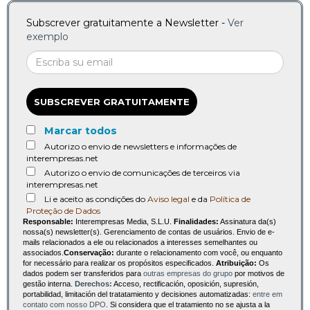
Subscrever gratuitamente a Newsletter -
Ver
exemplo
SUBSCREVER GRATUITAMENTE
Marcar todos
Autorizo o envio de newsletters e informações de
interempresas.net
Autorizo o envio de comunicações de terceiros via
interempresas.net
Li e aceito as condições do
Aviso legal
e da
Política de
Proteção de Dados
Responsable:
Interempresas Media, S.L.U.
Finalidades:
Assinatura da(s)
nossa(s) newsletter(s). Gerenciamento de contas de usuários. Envio de e-
mails relacionados a ele ou relacionados a interesses semelhantes ou
associados.
Conservação:
durante o relacionamento com você, ou enquanto
for necessário para realizar os propósitos especificados.
Atribuição:
Os
dados podem ser transferidos para
outras empresas do grupo
por motivos de
gestão interna.
Derechos:
Acceso, rectificación, oposición, supresión,
portabilidad, limitación del tratatamiento y decisiones automatizadas:
entre em
contato com nosso DPO
. Si considera que el tratamiento no se ajusta a la