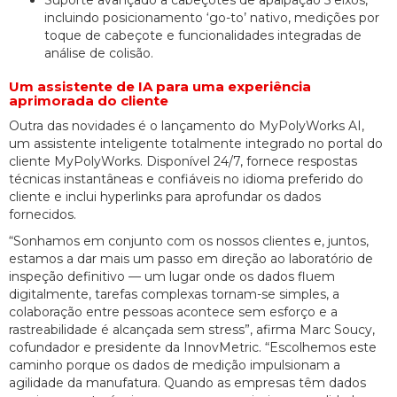
Suporte avançado a cabeçotes de apalpação 5 eixos,
incluindo posicionamento ‘go-to’ nativo, medições por
toque de cabeçote e funcionalidades integradas de
análise de colisão.
Um assistente de IA para uma experiência
aprimorada do cliente
Outra das novidades é o lançamento do MyPolyWorks AI,
um assistente inteligente totalmente integrado no portal do
cliente MyPolyWorks. Disponível 24/7, fornece respostas
técnicas instantâneas e confiáveis no idioma preferido do
cliente e inclui hyperlinks para aprofundar os dados
fornecidos.
“Sonhamos em conjunto com os nossos clientes e, juntos,
estamos a dar mais um passo em direção ao laboratório de
inspeção definitivo — um lugar onde os dados fluem
digitalmente, tarefas complexas tornam-se simples, a
colaboração entre pessoas acontece sem esforço e a
rastreabilidade é alcançada sem stress”, afirma Marc Soucy,
cofundador e presidente da InnovMetric. “Escolhemos este
caminho porque os dados de medição impulsionam a
agilidade da manufatura. Quando as empresas têm dados