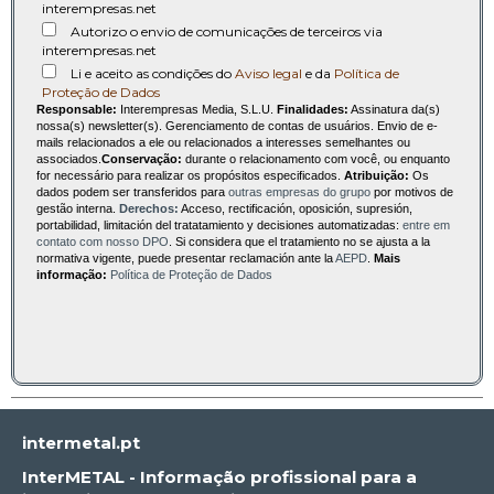
interempresas.net
Autorizo o envio de comunicações de terceiros via
interempresas.net
Li e aceito as condições do
Aviso legal
e da
Política de
Proteção de Dados
Responsable:
Interempresas Media, S.L.U.
Finalidades:
Assinatura da(s)
nossa(s) newsletter(s). Gerenciamento de contas de usuários. Envio de e-
mails relacionados a ele ou relacionados a interesses semelhantes ou
associados.
Conservação:
durante o relacionamento com você, ou enquanto
for necessário para realizar os propósitos especificados.
Atribuição:
Os
dados podem ser transferidos para
outras empresas do grupo
por motivos de
gestão interna.
Derechos:
Acceso, rectificación, oposición, supresión,
portabilidad, limitación del tratatamiento y decisiones automatizadas:
entre em
contato com nosso DPO
. Si considera que el tratamiento no se ajusta a la
normativa vigente, puede presentar reclamación ante la
AEPD
.
Mais
informação:
Política de Proteção de Dados
intermetal.pt
InterMETAL - Informação profissional para a