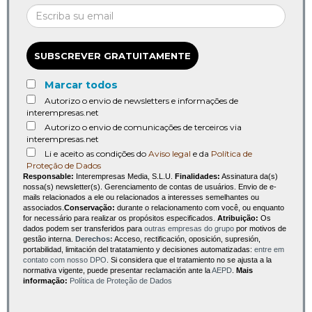
SUBSCREVER GRATUITAMENTE
Marcar todos
Autorizo o envio de newsletters e informações de
interempresas.net
Autorizo o envio de comunicações de terceiros via
interempresas.net
Li e aceito as condições do
Aviso legal
e da
Política de
Proteção de Dados
Responsable:
Interempresas Media, S.L.U.
Finalidades:
Assinatura da(s)
nossa(s) newsletter(s). Gerenciamento de contas de usuários. Envio de e-
mails relacionados a ele ou relacionados a interesses semelhantes ou
associados.
Conservação:
durante o relacionamento com você, ou enquanto
for necessário para realizar os propósitos especificados.
Atribuição:
Os
dados podem ser transferidos para
outras empresas do grupo
por motivos de
gestão interna.
Derechos:
Acceso, rectificación, oposición, supresión,
portabilidad, limitación del tratatamiento y decisiones automatizadas:
entre em
contato com nosso DPO
. Si considera que el tratamiento no se ajusta a la
normativa vigente, puede presentar reclamación ante la
AEPD
.
Mais
informação:
Política de Proteção de Dados