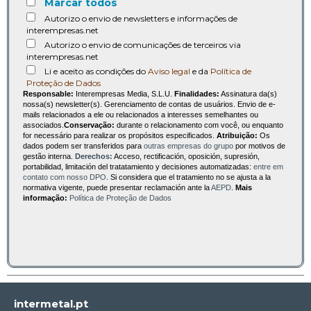
Marcar todos
Autorizo o envio de newsletters e informações de
interempresas.net
Autorizo o envio de comunicações de terceiros via
interempresas.net
Li e aceito as condições do
Aviso legal
e da
Política de
Proteção de Dados
Responsable:
Interempresas Media, S.L.U.
Finalidades:
Assinatura da(s)
nossa(s) newsletter(s). Gerenciamento de contas de usuários. Envio de e-
mails relacionados a ele ou relacionados a interesses semelhantes ou
associados.
Conservação:
durante o relacionamento com você, ou enquanto
for necessário para realizar os propósitos especificados.
Atribuição:
Os
dados podem ser transferidos para
outras empresas do grupo
por motivos de
gestão interna.
Derechos:
Acceso, rectificación, oposición, supresión,
portabilidad, limitación del tratatamiento y decisiones automatizadas:
entre em
contato com nosso DPO
. Si considera que el tratamiento no se ajusta a la
normativa vigente, puede presentar reclamación ante la
AEPD
.
Mais
informação:
Política de Proteção de Dados
intermetal.pt