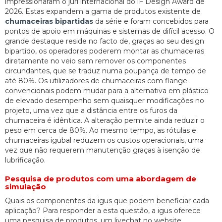
impressionaram o júri internacional do iF Design Award de
2026. Estas expandem a gama de produtos existente de
chumaceiras bipartidas
da série e foram concebidos para
pontos de apoio em máquinas e sistemas de difícil acesso. O
grande destaque reside no facto de, graças ao seu design
bipartido, os operadores poderem montar as chumaceiras
diretamente no veio sem remover os componentes
circundantes, que se traduz numa poupança de tempo de
até 80%. Os utilizadores de chumaceiras com flange
convencionais podem mudar para a alternativa em plástico
de elevado desempenho sem quaisquer modificações no
projeto, uma vez que a distância entre os furos da
chumaceira é idêntica. A alteração permite ainda reduzir o
peso em cerca de 80%. Ao mesmo tempo, as rótulas e
chumaceiras igubal reduzem os custos operacionais, uma
vez que não requerem manutenção graças à isenção de
lubrificação.
Pesquisa de produtos com uma abordagem de
simulação
Quais os componentes da igus que podem beneficiar cada
aplicação? Para responder a esta questão, a igus oferece
uma pesquisa de produtos, um livechat no website,