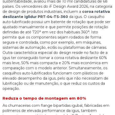
sustentabilidade, avaliou mais de 10 mil candidaturas de 68
países. Os vencedores do iF Design Award 2026, na categoria
de design de produtos industriais, incluem a
coroa rotativa
deslizante iglidur PRT-04-TS-360
da igus. O casquilho
auto-lubrificado possui um batente de rotação que pode ser
ajustado manualmente e que permite posições de rotação
definidas de até 720° em vez dos habituais 360°. Isto
permite que os componentes sejam rodados de forma
segura e controlada, como por exemplo, em máquinas,
sistemas de automação, ecrãs ou plataformas de câmaras.
Outra característica especial do design reside no facto de a
igus ter conseguido tornar a coroa rotativa deslizante 60%
mais leve, 50% mais compacta e 20% mais económica em
comparação com o modelo anterior. Simultaneamente, os
casquilhos auto-lubrificados funcionam com plásticos de
elevado desempenho da igus, pelo que não necessitam de
lubrificação ou de manutenção, o que reduz os custos da
operação.
Reduza o tempo de montagem em 80%
As chumaceiras com flange bipartidas igubal, fabricadas em
polímeros de elevada performance da igus, também