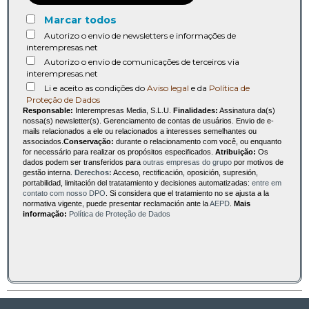
Marcar todos
Autorizo o envio de newsletters e informações de
interempresas.net
Autorizo o envio de comunicações de terceiros via
interempresas.net
Li e aceito as condições do
Aviso legal
e da
Política de
Proteção de Dados
Responsable:
Interempresas Media, S.L.U.
Finalidades:
Assinatura da(s)
nossa(s) newsletter(s). Gerenciamento de contas de usuários. Envio de e-
mails relacionados a ele ou relacionados a interesses semelhantes ou
associados.
Conservação:
durante o relacionamento com você, ou enquanto
for necessário para realizar os propósitos especificados.
Atribuição:
Os
dados podem ser transferidos para
outras empresas do grupo
por motivos de
gestão interna.
Derechos:
Acceso, rectificación, oposición, supresión,
portabilidad, limitación del tratatamiento y decisiones automatizadas:
entre em
contato com nosso DPO
. Si considera que el tratamiento no se ajusta a la
normativa vigente, puede presentar reclamación ante la
AEPD
.
Mais
informação:
Política de Proteção de Dados