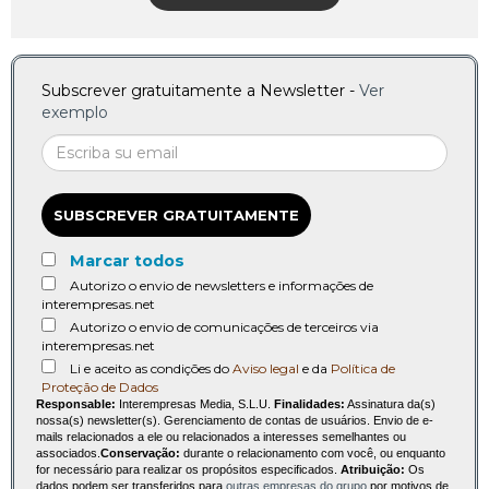
Subscrever gratuitamente a Newsletter -
Ver
exemplo
SUBSCREVER GRATUITAMENTE
Marcar todos
Autorizo o envio de newsletters e informações de
interempresas.net
Autorizo o envio de comunicações de terceiros via
interempresas.net
Li e aceito as condições do
Aviso legal
e da
Política de
Proteção de Dados
Responsable:
Interempresas Media, S.L.U.
Finalidades:
Assinatura da(s)
nossa(s) newsletter(s). Gerenciamento de contas de usuários. Envio de e-
mails relacionados a ele ou relacionados a interesses semelhantes ou
associados.
Conservação:
durante o relacionamento com você, ou enquanto
for necessário para realizar os propósitos especificados.
Atribuição:
Os
dados podem ser transferidos para
outras empresas do grupo
por motivos de