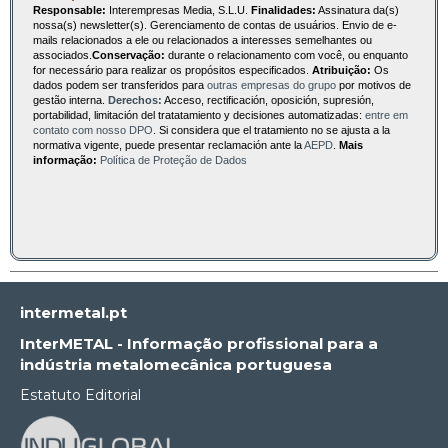
Responsable:
Interempresas Media, S.L.U.
Finalidades:
Assinatura da(s)
nossa(s) newsletter(s). Gerenciamento de contas de usuários. Envio de e-
mails relacionados a ele ou relacionados a interesses semelhantes ou
associados.
Conservação:
durante o relacionamento com você, ou enquanto
for necessário para realizar os propósitos especificados.
Atribuição:
Os
dados podem ser transferidos para
outras empresas do grupo
por motivos de
gestão interna.
Derechos:
Acceso, rectificación, oposición, supresión,
portabilidad, limitación del tratatamiento y decisiones automatizadas:
entre em
contato com nosso DPO
. Si considera que el tratamiento no se ajusta a la
normativa vigente, puede presentar reclamación ante la
AEPD
.
Mais
informação:
Política de Proteção de Dados
intermetal.pt
InterMETAL - Informação profissional para a
indústria metalomecânica portuguesa
Estatuto Editorial