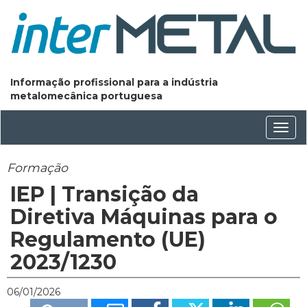
Informação profissional para a indústria
metalomecânica portuguesa
Conm
nave
Formação
IEP | Transição da
Diretiva Máquinas para o
Regulamento (UE)
2023/1230
06/01/2026