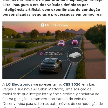
alta performance e na plataforma Snapdragon Cockpit
Elite, inaugura a era dos veículos definidos por
inteligência artificial, com experiências de condução
personalizadas, seguras e processadas em tempo real.
A
LG Electronics
vai apresentar no
CES 2026
, em Las
Vegas, a sua nova AI Cabin Platform, uma solução de
mobilidade que integra inteligência artificial generativa de
última geração diretamente no interior do veículo.
Desenvolvida para sistemas automóveis de computação de