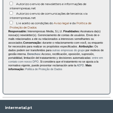
Autorizo o envio de newsletters e informações de
interempresas.net
Autorizo o envio de comunicações de terceiros via
interempresas.net
Li e aceito as condições do
Aviso legal
e da
Política de
Proteção de Dados
Responsable:
Interempresas Media, S.L.U.
Finalidades:
Assinatura da(s)
nossa(s) newsletter(s). Gerenciamento de contas de usuários. Envio de e-
mails relacionados a ele ou relacionados a interesses semelhantes ou
associados.
Conservação:
durante o relacionamento com você, ou enquanto
for necessário para realizar os propósitos especificados.
Atribuição:
Os
dados podem ser transferidos para
outras empresas do grupo
por motivos de
gestão interna.
Derechos:
Acceso, rectificación, oposición, supresión,
portabilidad, limitación del tratatamiento y decisiones automatizadas:
entre em
contato com nosso DPO
. Si considera que el tratamiento no se ajusta a la
normativa vigente, puede presentar reclamación ante la
AEPD
.
Mais
informação:
Política de Proteção de Dados
intermetal.pt