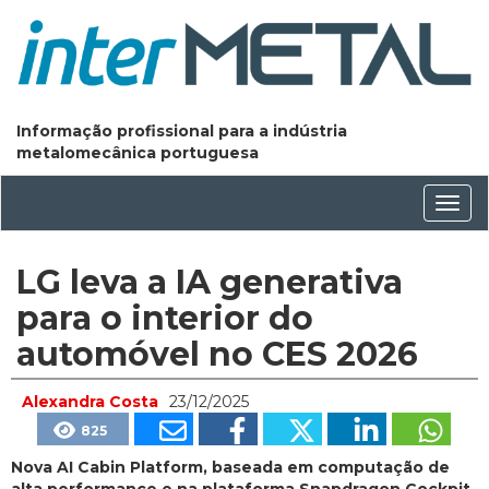
Informação profissional para a indústria
metalomecânica portuguesa
Conm
nave
LG leva a IA generativa
para o interior do
automóvel no CES 2026
Alexandra Costa
23/12/2025
825
Nova AI Cabin Platform, baseada em computação de