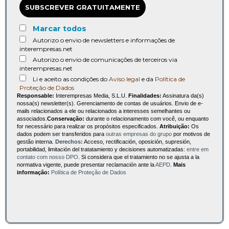
SUBSCREVER GRATUITAMENTE
Marcar todos
Autorizo o envio de newsletters e informações de
interempresas.net
Autorizo o envio de comunicações de terceiros via
interempresas.net
Li e aceito as condições do
Aviso legal
e da
Política de
Proteção de Dados
Responsable:
Interempresas Media, S.L.U.
Finalidades:
Assinatura da(s)
nossa(s) newsletter(s). Gerenciamento de contas de usuários. Envio de e-
mails relacionados a ele ou relacionados a interesses semelhantes ou
associados.
Conservação:
durante o relacionamento com você, ou enquanto
for necessário para realizar os propósitos especificados.
Atribuição:
Os
dados podem ser transferidos para
outras empresas do grupo
por motivos de
gestão interna.
Derechos:
Acceso, rectificación, oposición, supresión,
portabilidad, limitación del tratatamiento y decisiones automatizadas:
entre em
contato com nosso DPO
. Si considera que el tratamiento no se ajusta a la
normativa vigente, puede presentar reclamación ante la
AEPD
.
Mais
informação:
Política de Proteção de Dados