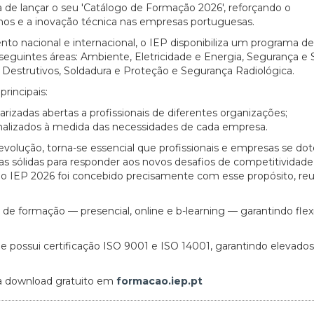
 de lançar o seu 'Catálogo de Formação 2026', reforçando o
os e a inovação técnica nas empresas portuguesas.
o nacional e internacional, o IEP disponibiliza um programa de
seguintes áreas: Ambiente, Eletricidade e Energia, Segurança e
 Destrutivos, Soldadura e Proteção e Segurança Radiológica.
rincipais:
rizadas abertas a profissionais de diferentes organizações;
nalizados à medida das necessidades de cada empresa.
olução, torna-se essencial que profissionais e empresas se do
 sólidas para responder aos novos desafios de competitividade
ão IEP 2026 foi concebido precisamente com esse propósito, re
e formação — presencial, online e b-learning — garantindo flexi
e possui certificação ISO 9001 e ISO 14001, garantindo elevado
.
ra download gratuito em
formacao.iep.pt