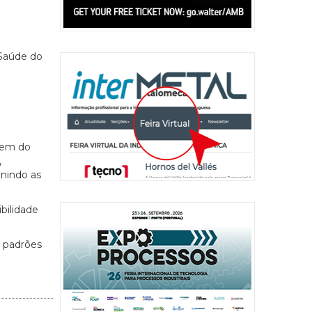
 Saúde do
tem do
,
unindo as
bilidade
s padrões