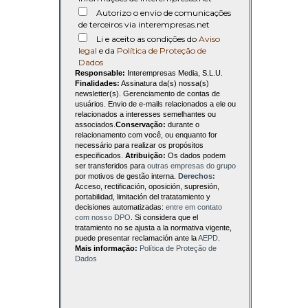
Autorizo o envio de comunicações
de terceiros via interempresas.net
Li e aceito as condições do
Aviso
legal
e da
Política de Proteção de
Dados
Responsable:
Interempresas Media, S.L.U.
Finalidades:
Assinatura da(s) nossa(s)
newsletter(s). Gerenciamento de contas de
usuários. Envio de e-mails relacionados a ele ou
relacionados a interesses semelhantes ou
associados.
Conservação:
durante o
relacionamento com você, ou enquanto for
necessário para realizar os propósitos
especificados.
Atribuição:
Os dados podem
ser transferidos para
outras empresas do grupo
por motivos de gestão interna.
Derechos:
Acceso, rectificación, oposición, supresión,
portabilidad, limitación del tratatamiento y
decisiones automatizadas:
entre em contato
com nosso DPO
. Si considera que el
tratamiento no se ajusta a la normativa vigente,
puede presentar reclamación ante la
AEPD
.
Mais informação:
Política de Proteção de
Dados