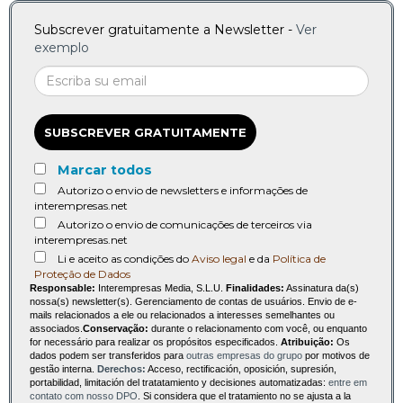
Subscrever gratuitamente a Newsletter -
Ver
exemplo
SUBSCREVER GRATUITAMENTE
Marcar todos
Autorizo o envio de newsletters e informações de
interempresas.net
Autorizo o envio de comunicações de terceiros via
interempresas.net
Li e aceito as condições do
Aviso legal
e da
Política de
Proteção de Dados
Responsable:
Interempresas Media, S.L.U.
Finalidades:
Assinatura da(s)
nossa(s) newsletter(s). Gerenciamento de contas de usuários. Envio de e-
mails relacionados a ele ou relacionados a interesses semelhantes ou
associados.
Conservação:
durante o relacionamento com você, ou enquanto
for necessário para realizar os propósitos especificados.
Atribuição:
Os
dados podem ser transferidos para
outras empresas do grupo
por motivos de
gestão interna.
Derechos:
Acceso, rectificación, oposición, supresión,
portabilidad, limitación del tratatamiento y decisiones automatizadas:
entre em
contato com nosso DPO
. Si considera que el tratamiento no se ajusta a la