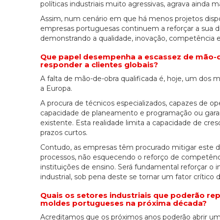
políticas industriais muito agressivas, agrava ainda ma
Assim, num cenário em que há menos projetos dispo
empresas portuguesas continuem a reforçar a sua di
demonstrando a qualidade, inovação, competência e 
Que papel desempenha a escassez de mão-de
responder a clientes globais?
A falta de mão-de-obra qualificada é, hoje, um dos 
a Europa.
A procura de técnicos especializados, capazes de o
capacidade de planeamento e programação ou garant
existente. Esta realidade limita a capacidade de cre
prazos curtos.
Contudo, as empresas têm procurado mitigar este de
processos, não esquecendo o reforço de competên
instituições de ensino. Será fundamental reforçar o 
industrial, sob pena deste se tornar um fator crítico
Quais os setores industriais que poderão r
moldes portugueses na próxima década?
Acreditamos que os próximos anos poderão abrir um