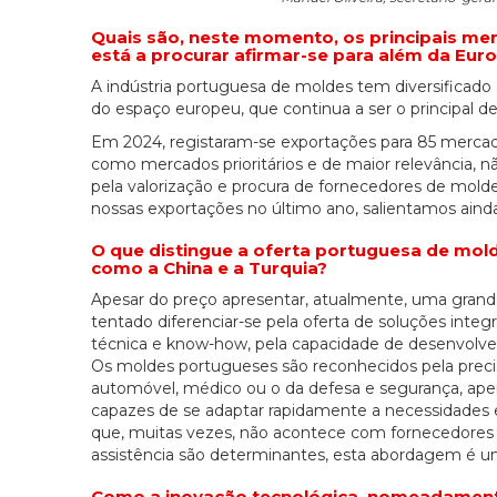
Quais são, neste momento, os principais me
está a procurar afirmar-se para além da Euro
A indústria portuguesa de moldes tem diversificado
do espaço europeu, que continua a ser o principal d
Em 2024, registaram-se exportações para 85 mercad
como mercados prioritários e de maior relevância, 
pela valorização e procura de fornecedores de mo
nossas exportações no último ano, salientamos aind
O que distingue a oferta portuguesa de mol
como a China e a Turquia?
Apesar do preço apresentar, atualmente, uma grand
tentado diferenciar-se pela oferta de soluções integ
técnica e know-how, pela capacidade de desenvolver
Os moldes portugueses são reconhecidos pela precisã
automóvel, médico ou o da defesa e segurança, apenas
capazes de se adaptar rapidamente a necessidades
que, muitas vezes, não acontece com fornecedores 
assistência são determinantes, esta abordagem é u
Como a inovação tecnológica, nomeadamente a