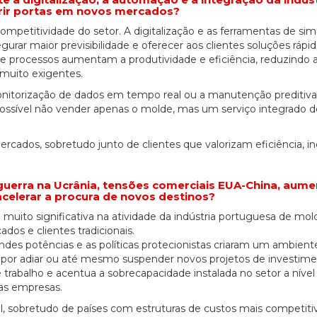
brir portas em novos mercados?
ompetitividade do setor. A digitalização e as ferramentas de si
ar maior previsibilidade e oferecer aos clientes soluções rápid
 de processos aumentam a produtividade e eficiência, reduzindo 
 muito exigentes.
onitorização de dados em tempo real ou a manutenção preditiv
ossível não vender apenas o molde, mas um serviço integrado d
ercados, sobretudo junto de clientes que valorizam eficiência, i
(guerra na Ucrânia, tensões comerciais EUA-China, aum
acelerar a procura de novos destinos?
 muito significativa na atividade da indústria portuguesa de mol
os e clientes tradicionais.
andes potências e as políticas protecionistas criaram um ambient
 por adiar ou até mesmo suspender novos projetos de investime
trabalho e acentua a sobrecapacidade instalada no setor a nível 
as empresas.
, sobretudo de países com estruturas de custos mais competiti