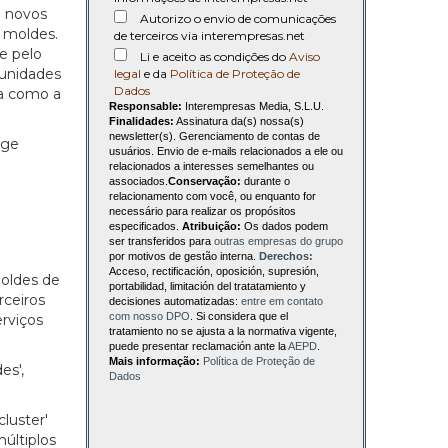
o novos
Autorizo o envio de comunicações
 moldes.
de terceiros via interempresas.net
e pelo
Li e aceito as condições do
Aviso
tunidades
legal
e da
Política de Proteção de
Dados
ia como a
Responsable:
Interempresas Media, S.L.U.
Finalidades:
Assinatura da(s) nossa(s)
newsletter(s). Gerenciamento de contas de
ige
usuários. Envio de e-mails relacionados a ele ou
relacionados a interesses semelhantes ou
associados.
Conservação:
durante o
relacionamento com você, ou enquanto for
necessário para realizar os propósitos
especificados.
Atribuição:
Os dados podem
ser transferidos para
outras empresas do grupo
por motivos de gestão interna.
Derechos:
Acceso, rectificación, oposición, supresión,
moldes de
portabilidad, limitación del tratatamiento y
rceiros
decisiones automatizadas:
entre em contato
com nosso DPO
. Si considera que el
rviços
tratamiento no se ajusta a la normativa vigente,
puede presentar reclamación ante la
AEPD
.
Mais informação:
Política de Proteção de
es',
Dados
luster'
últiplos