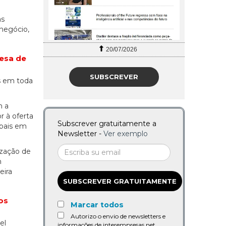
as
 negócio,
20/07/2026
esa de
SUBSCREVER
as em toda
m a
 à oferta
Subscrever gratuitamente a
obais em
Newsletter -
Ver exemplo
ização de
m
eira
SUBSCREVER GRATUITAMENTE
os
Marcar todos
Autorizo o envio de newsletters e
el
informações de interempresas.net