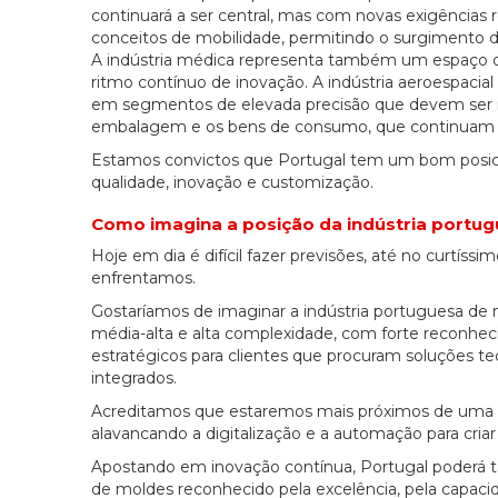
continuará a ser central, mas com novas exigências 
conceitos de mobilidade, permitindo o surgimento d
A indústria médica representa também um espaço de
ritmo contínuo de inovação. A indústria aeroespaci
em segmentos de elevada precisão que devem ser ide
embalagem e os bens de consumo, que continuam a 
Estamos convictos que Portugal tem um bom posici
qualidade, inovação e customização.
Como imagina a posição da indústria portu
Hoje em dia é difícil fazer previsões, até no curtís
enfrentamos.
Gostaríamos de imaginar a indústria portuguesa de
média-alta e alta complexidade, com forte reconh
estratégicos para clientes que procuram soluções t
integrados.
Acreditamos que estaremos mais próximos de uma lóg
alavancando a digitalização e a automação para criar
Apostando em inovação contínua, Portugal poderá t
de moldes reconhecido pela excelência, pela capaci