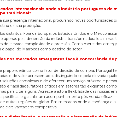
rcados internacionais onde a indústria portuguesa de 
pa tradicional?
 a sua presença internacional, procurando novas oportunidades p
estino da sua produção.
os distintos. Fora da Europa, os Estados Unidos e o México as
não apenas pela dimensão da indústria transformadora local, ma
ldes de elevada complexidade e precisão. Como mercados emerg
a o papel de Marrocos como destino do setor.
des nos mercados emergentes face à concorrência de 
e preponderância como fator de decisão de compra, Portugal t
radas e de valor acrescentado, distinguindo-se pela elevada qual
 soluções complexas e de oferecer um serviço próximo e person
o e fiabilidade, fatores críticos em setores tão exigentes como
 para citar alguns. Acresce a isto a flexibilidade das nossas em
 específicas e garantir um acompanhamento pós-venda eficaz —
de outras regiões do globo. Em mercados onde a confiança e a
ma clara vantagem competitiva.
 digitalização, a automação e a integração da indústr