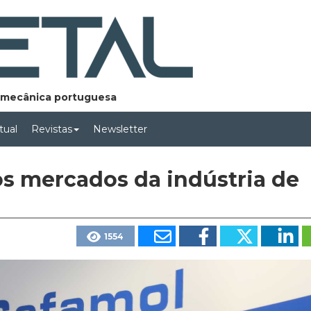
lomecânica portuguesa
rtual
Revistas
Newsletter
vos mercados da indústria de
1554