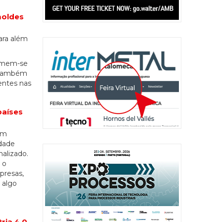
moldes
ara além
sumem-se
s também
entes nas
países
em
idade
alizado.
 o
presas,
 algo
ia 4.0,