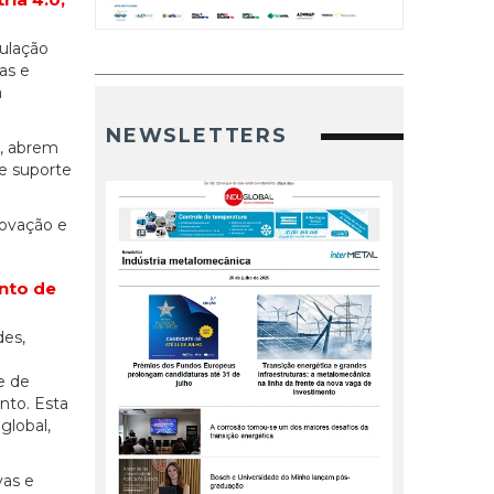
mulação
as e
a
NEWSLETTERS
a, abrem
e suporte
novação e
ento de
des,
e de
nto. Esta
global,
vas e