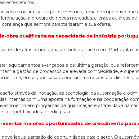
is estes efeitos.
níveis e maior disputa pelos mesmos, torna-se imperativo que 
ferenciação, a procura de novos mercados, clientes ou áreas de
confiança que sempre caracterizaram a sua oferta.
20/07/2026
27/07/2026
-obra qualificada na capacidade da indústria portugu
maiores desafios da indústria de moldes, não só em Portugal, m
perar equipamentos avançados e de última geração, que reforce
am a gestão de processos de elevada complexidade, é superior
scimento e, em alguns casos, condiciona a resposta a clientes gl
safio através da inovação, da tecnologia, da automação e otim
cias internas com uma aposta na formação e na cooperação co
investimento em programas de qualificação e atratividade da carr
 de competitividade a médio prazo.
epresentar maiores oportunidades de crescimento para 
 novo leque alargado de oportunidades para o setor. O automóv