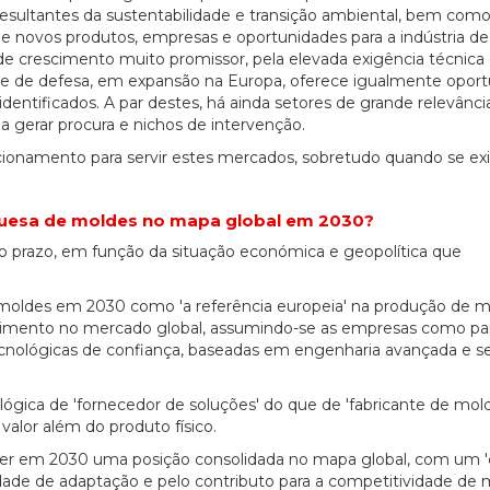
resultantes da sustentabilidade e transição ambiental, bem com
e novos produtos, empresas e oportunidades para a indústria de
 crescimento muito promissor, pela elevada exigência técnica 
al e de defesa, em expansão na Europa, oferece igualmente opor
ntificados. A par destes, há ainda setores de grande relevânc
gerar procura e nichos de intervenção.
onamento para servir estes mercados, sobretudo quando se ex
guesa de moldes no mapa global em 2030?
simo prazo, em função da situação económica e geopolítica que
 moldes em 2030 como 'a referência europeia' na produção de 
ecimento no mercado global, assumindo-se as empresas como pa
ecnológicas de confiança, baseadas em engenharia avançada e se
ica de 'fornecedor de soluções' do que de 'fabricante de mold
 valor além do produto físico.
er em 2030 uma posição consolidada no mapa global, com um 'c
dade de adaptação e pelo contributo para a competitividade de m