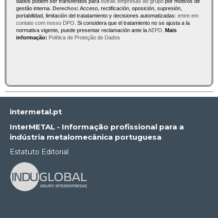
dados podem ser transferidos para
outras empresas do grupo
por motivos de
gestão interna.
Derechos:
Acceso, rectificación, oposición, supresión,
portabilidad, limitación del tratatamiento y decisiones automatizadas:
entre em
contato com nosso DPO
. Si considera que el tratamiento no se ajusta a la
normativa vigente, puede presentar reclamación ante la
AEPD
.
Mais
informação:
Política de Proteção de Dados
intermetal.pt
InterMETAL - Informação profissional para a
indústria metalomecânica portuguesa
Estatuto Editorial