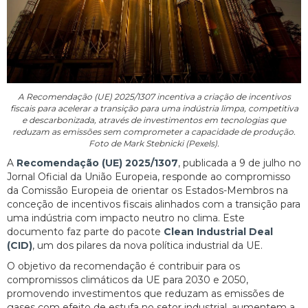
A Recomendação (UE) 2025/1307 incentiva a criação de incentivos
fiscais para acelerar a transição para uma indústria limpa, competitiva
e descarbonizada, através de investimentos em tecnologias que
reduzam as emissões sem comprometer a capacidade de produção.
Foto de Mark Stebnicki (Pexels).
A
Recomendação (UE) 2025/1307
, publicada a 9 de julho no
Jornal Oficial da União Europeia, responde ao compromisso
da Comissão Europeia de orientar os Estados-Membros na
conceção de incentivos fiscais alinhados com a transição para
uma indústria com impacto neutro no clima. Este
documento faz parte do pacote
Clean Industrial Deal
(CID)
, um dos pilares da nova política industrial da UE.
O objetivo da recomendação é contribuir para os
compromissos climáticos da UE para 2030 e 2050,
promovendo investimentos que reduzam as emissões de
gases com efeito de estufa no setor industrial, aumentem a