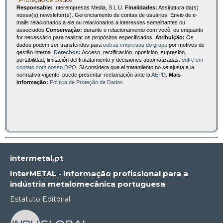
Responsable:
Interempresas Media, S.L.U.
Finalidades:
Assinatura da(s)
nossa(s) newsletter(s). Gerenciamento de contas de usuários. Envio de e-
mails relacionados a ele ou relacionados a interesses semelhantes ou
associados.
Conservação:
durante o relacionamento com você, ou enquanto
for necessário para realizar os propósitos especificados.
Atribuição:
Os
dados podem ser transferidos para
outras empresas do grupo
por motivos de
gestão interna.
Derechos:
Acceso, rectificación, oposición, supresión,
portabilidad, limitación del tratatamiento y decisiones automatizadas:
entre em
contato com nosso DPO
. Si considera que el tratamiento no se ajusta a la
normativa vigente, puede presentar reclamación ante la
AEPD
.
Mais
informação:
Política de Proteção de Dados
intermetal.pt
InterMETAL - Informação profissional para a
indústria metalomecânica portuguesa
Estatuto Editorial